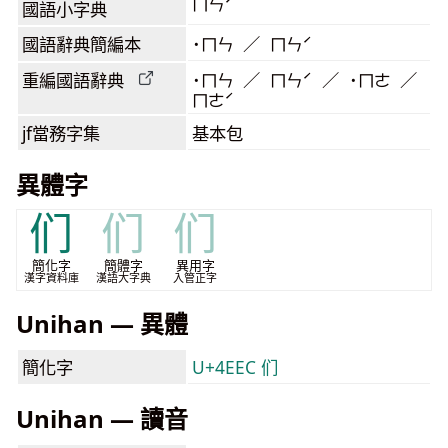
ㄇㄣˊ
國語小字典
國語辭典簡編本
˙ㄇㄣ ／ ㄇㄣˊ
重編國語辭典
˙ㄇㄣ ／ ㄇㄣˊ ／ ˙ㄇㄜ ／
ㄇㄜˊ
jf當務字集
基本包
異體字
们
们
们
簡化字
簡體字
異用字
漢字資料庫
漢語大字典
入管正字
Unihan — 異體
簡化字
U+4EEC 们
Unihan — 讀音