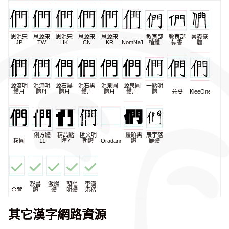
思源宋
思源宋
思源宋
思源宋
思源宋
教育部
教育部
崇羲篆
JP
TW
HK
CN
KR
NomNaTong
楷體
隸書
體
源流明
源流明
源石黑
源石黑
源泉圓
源泉圓
一點明
體月
體丹
體月
體丹
體月
體丹
體
芫荽
KleeOne
俐方體
精品點
匯文明
饅頭黑
辰宇落
粉圓
11
陣7
朝體
Oradano
體
雁體
凝書
激燃
蘭陽
李漢
金萱
體
體
明體
港楷
其它漢字網路資源