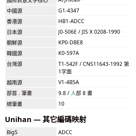
國際表意文字核心
G1-4347
中國源
HB1-ADCC
香港源
J0-506E / JIS X 0208-1990
日本源
KP0-DBE8
朝鮮源
K0-597A
韓國源
台灣源
T1-542F / CNS11643-1992 第
1字面
V1-4B5A
越南源
部首 . 筆畫
9.8 /
⼈
部 8 畫
10
總筆畫
Unihan — 其它編碼映射
Big5
ADCC