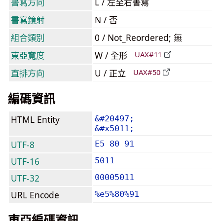
書寫方向
L / 左至右書寫
書寫鏡射
N / 否
組合類別
0 / Not_Reordered; 無
東亞寬度
W / 全形
UAX#11
直排方向
U / 正立
UAX#50
編碼資訊
HTML Entity
&#20497;
&#x5011;
UTF-8
E5 80 91
UTF-16
5011
UTF-32
00005011
URL Encode
%e5%80%91
東亞編碼資訊