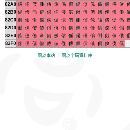
82A0
偁
偂
偄
偅
偆
偉
偊
偋
偍
偐
偑
偒
偓
偔
偖
82B0
偘
偙
偛
偝
偞
偟
偠
偡
偢
偣
偤
偦
偧
偨
偩
82C0
偫
偭
偮
偯
偰
偱
偲
偳
側
偵
偸
偹
偺
偼
偽
82D0
傂
傃
傄
傆
傇
傉
傊
傋
傌
傎
傏
傐
傑
傒
傓
82E0
傕
傖
傗
傘
備
傚
傛
傜
傝
傞
傟
傠
傡
傢
傤
82F0
傪
傫
傭
傮
傯
傰
傱
傳
傴
債
傶
傷
傸
傹
傼
關於本站
｜
關於字碼資料庫