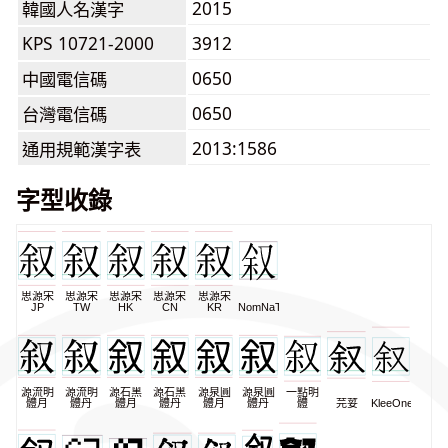
2015
韓國人名漢字
KPS 10721-2000
3912
0650
中國電信碼
0650
台灣電信碼
2013:1586
通用規範漢字表
字型收錄
思源宋
思源宋
思源宋
思源宋
思源宋
JP
TW
HK
CN
KR
NomNaTong
源流明
源流明
源石黑
源石黑
源泉圓
源泉圓
一點明
體月
體丹
體月
體丹
體月
體丹
體
芫荽
KleeOne