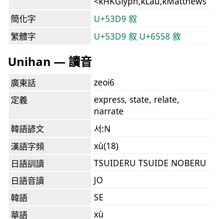
<kHKGlyph,kLau,kMatthews
簡化字
U+53D9 叙
繁體字
U+53D9 叙
U+6558 敘
Unihan — 讀音
zeoi6
廣東話
express, state, relate,
定義
narrate
韓語諺文
서:N
xù(18)
漢語字頻
TSUIDERU TSUIDE NOBERU
日語訓讀
JO
日語音讀
SE
韓語
xù
華語