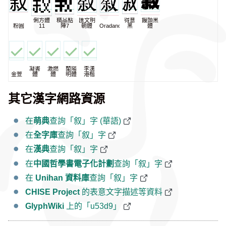
俐方體
精品點
匯文明
得意
饅頭黑
粉圓
11
陣7
朝體
Oradano
黑
體
凝書
激燃
蘭陽
李漢
金萱
體
體
明體
港楷
其它漢字網路資源
在
萌典
查詢「叙」字 (華語)
在
全字庫
查詢「叙」字
在
漢典
查詢「叙」字
在
中國哲學書電子化計劃
查詢「叙」字
在
Unihan 資料庫
查詢「叙」字
CHISE Project
的表意文字描述等資料
GlyphWiki
上的「u53d9」