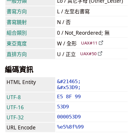
一般分類
Lo / 其它字母 (Other_Letter)
書寫方向
L / 左至右書寫
書寫鏡射
N / 否
組合類別
0 / Not_Reordered; 無
東亞寬度
W / 全形
UAX#11
直排方向
U / 正立
UAX#50
編碼資訊
HTML Entity
&#21465;
&#x53D9;
UTF-8
E5 8F 99
UTF-16
53D9
UTF-32
000053D9
URL Encode
%e5%8f%99