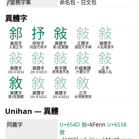
jf當務字集
命名包、日文包
異體字
䣄
抒
敍
敍
敍
異用字
停用字
異體字
正體字
異體字
入管正字
同音代用字
第1批異體
漢語大字典
人名用漢字
敍
敍
敍
敍
敍
異體字
異體字
舊字體
戶籍異體
正字
JIS X 0212
JIS X 0213
常用漢字表
戶籍文字
韓國人名
敘
敘
敘
敘
異體字
異體字
異體字
正字
第1批異體
JIS X 0212
JIS X 0213
台灣教育部
Unihan — 異體
同義字
U+654D 敍
<kFenn
U+6558
敘