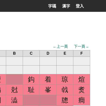
字碼
漢字
登入
←上一頁
下一頁→
B
C
D
E
F
堃
鈎
着
琼
煊
徧
尅
耻
峯
㦸
煑
綳
澁
牕
癎