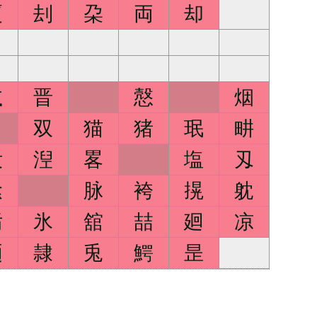
厦
刦
朶
両
却
弍
晋
慤
烟
双
猫
猪
珉
畊
没
湼
畧
塩
刄
飱
脉
袴
㨪
躭
汚
氷
舘
喆
廻
凉
廼
隷
兎
鰐
昰