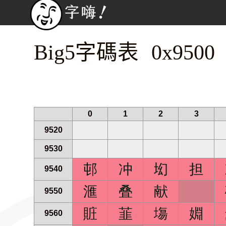
Big5字碼表 0x9500
0
1
2
3
9520
9530
邨
冲
㘭
担
9540
滙
叠
献
9550
賍
韮
塲
婣
9560