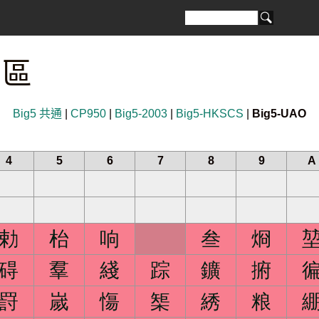
 區
Big5 共通
|
CP950
|
Big5-2003
|
Big5-HKSCS
|
Big5-UAO
4
5
6
7
8
9
A
勅
枱
响
叁
烱
碍
羣
綫
踪
鑛
捬
罸
嵗
慯
榘
綉
粮