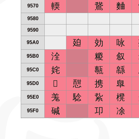
輭
鵞
麯
9570
9580
9590
廹
効
咏
95A0
洤
糉
叙
95B0
姹
甎
緜
95C0

憇
携
臯
95D0
羗
騐
紥
櫈
95E0
碱
卭
凃
95F0