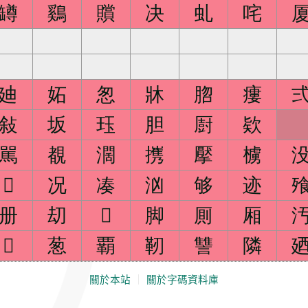
罇
鷄
贘
决
虬
咤
廸
妬
怱
牀
脗
瘻
敍
坂
珏
胆
㕑
欵
駡
覩
濶
㩗
擪
㯭

况
凑
汹
够
迹
册
刧

脚
厠
厢

葱
覇
靭
讐
隣
關於本站
｜
關於字碼資料庫