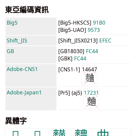
東亞編碼資訊
Big5
[Big5-HKSCS]
91B0
[Big5-UAO]
9573
Shift_JIS
[Shift_JISX0213]
EFEC
GB
[GB18030]
FC44
[GBK]
FC44
Adobe-CNS1
[CNS1-1]
14647
Adobe-Japan1
[Pr5] (aj5)
17231
異體字
𥷚
𱋐
䵃
䵄
曲