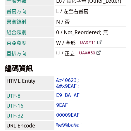
一般分類
Lo / 其它字母 (Other_Letter)
書寫方向
L / 左至右書寫
書寫鏡射
N / 否
組合類別
0 / Not_Reordered; 無
東亞寬度
W / 全形
UAX#11
直排方向
U / 正立
UAX#50
編碼資訊
HTML Entity
&#40623;
&#x9EAF;
UTF-8
E9 BA AF
UTF-16
9EAF
UTF-32
00009EAF
URL Encode
%e9%ba%af