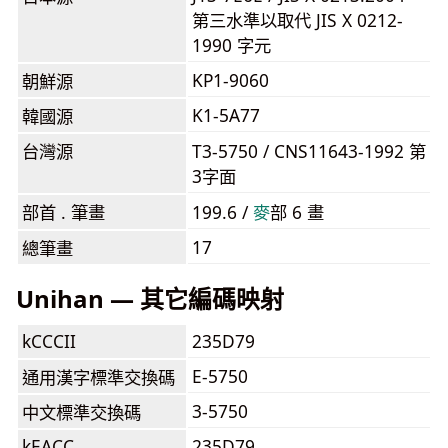
第三水準以取代 JIS X 0212-
1990 字元
KP1-9060
朝鮮源
K1-5A77
韓國源
台灣源
T3-5750 / CNS11643-1992 第
3字面
部首 . 筆畫
199.6 /
⿆
部 6 畫
17
總筆畫
Unihan — 其它編碼映射
kCCCII
235D79
E-5750
通用漢字標準交換碼
3-5750
中文標準交換碼
kEACC
235D79