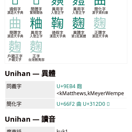
通假字
簡體字
異用字
異用字
簡化字
漢語大字典
繁簡關係
入管正字
入管正字
漢字資料庫
曲
粬
鞠
麴
麴
簡體字
異用字
通假字
異體字
正體字
漢語大字典
入管正字
漢語大字典
第1批異體
漢語大字典
麴
麴
戶籍正字
正字
戶籍文字
台灣教育部
Unihan — 異體
同義字
U+9EB4 麴
<kMatthews,kMeyerWempe
簡化字
U+66F2 曲
U+312D0 𱋐
Unihan — 讀音
kuk1
廣東話