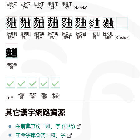
思源宋
思源宋
思源宋
思源宋
思源宋
JP
TW
HK
CN
KR
NomNaTong
源流明
源流明
源石黑
源石黑
源泉圓
源泉圓
一點明
匯文明
體月
體丹
體月
體丹
體月
體丹
體
朝體
Oradano
饅頭黑
體
凝書
激燃
蘭陽
李漢
金萱
體
體
明體
港楷
其它漢字網路資源
在
萌典
查詢「麯」字 (華語)
在
全字庫
查詢「麯」字