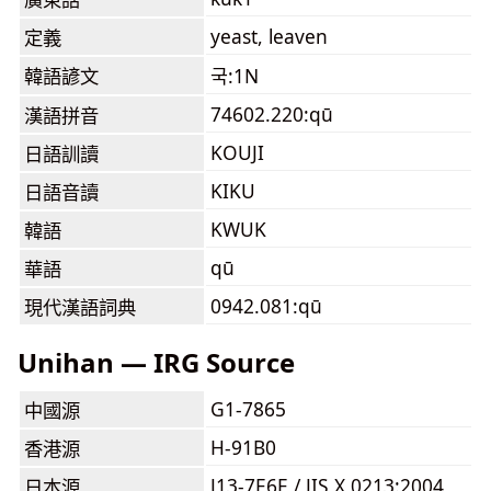
yeast, leaven
定義
韓語諺文
국:1N
74602.220:qū
漢語拼音
KOUJI
日語訓讀
KIKU
日語音讀
KWUK
韓語
qū
華語
0942.081:qū
現代漢語詞典
Unihan — IRG Source
G1-7865
中國源
H-91B0
香港源
J13-7E6E / JIS X 0213:2004
日本源