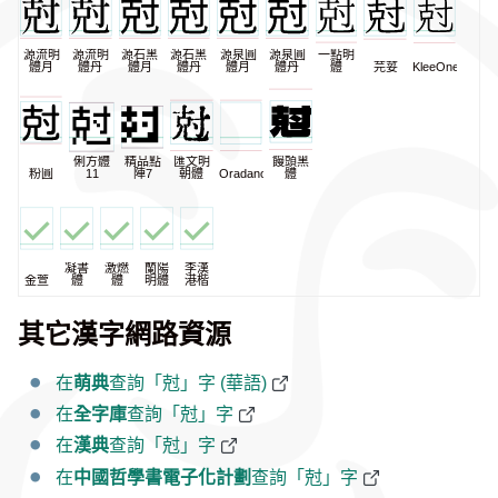
源流明
源流明
源石黑
源石黑
源泉圓
源泉圓
一點明
體月
體丹
體月
體丹
體月
體丹
體
芫荽
KleeOne
俐方體
精品點
匯文明
饅頭黑
粉圓
11
陣7
朝體
Oradano
體
凝書
激燃
蘭陽
李漢
金萱
體
體
明體
港楷
其它漢字網路資源
在
萌典
查詢「尅」字 (華語)
在
全字庫
查詢「尅」字
在
漢典
查詢「尅」字
在
中國哲學書電子化計劃
查詢「尅」字