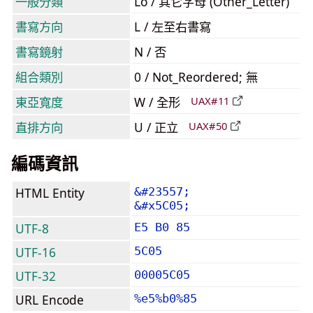
一般分類
Lo / 其它字母 (Other_Letter)
書寫方向
L / 左至右書寫
書寫鏡射
N / 否
組合類別
0 / Not_Reordered; 無
東亞寬度
W / 全形
UAX#11
直排方向
U / 正立
UAX#50
編碼資訊
HTML Entity
&#23557;
&#x5C05;
UTF-8
E5 B0 85
UTF-16
5C05
UTF-32
00005C05
URL Encode
%e5%b0%85