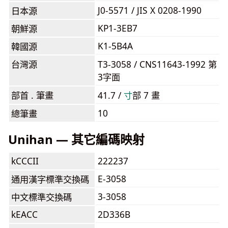
J0-5571 / JIS X 0208-1990
日本源
KP1-3EB7
朝鮮源
K1-5B4A
韓國源
台灣源
T3-3058 / CNS11643-1992 第
3字面
部首 . 筆畫
41.7 /
⼨
部 7 畫
10
總筆畫
Unihan — 其它編碼映射
kCCCII
222237
E-3058
通用漢字標準交換碼
3-3058
中文標準交換碼
kEACC
2D336B