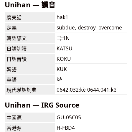
Unihan — 讀音
hak1
廣東話
subdue, destroy, overcome
定義
韓語諺文
극:1N
KATSU
日語訓讀
KOKU
日語音讀
KUK
韓語
kè
華語
0642.032:kè 0644.041:kēi
現代漢語詞典
Unihan — IRG Source
GU-05C05
中國源
H-FBD4
香港源