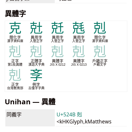
異體字
克
兙
兛
兞
剋
簡化字
異用字
異用字
異用字
簡化字
漢字資料庫
入管正字
入管正字
入管正字
漢字資料庫
剋
剋
剋
剋
剋
正字
正體字
異體字
異體字
戶籍正字
第1批異體
漢語大字典
JIS X 0212
JIS X 0213
戶籍文字
剋
斈
正字
例字
台灣教育部
古僮字字典
Unihan — 異體
同義字
U+524B 剋
<kHKGlyph,kMatthews