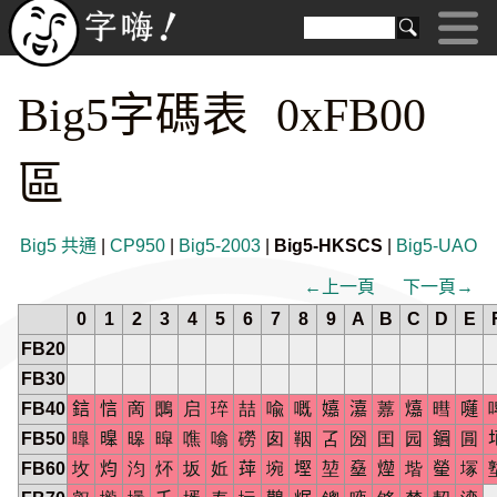
Big5字碼表 0xFB00
區
Big5 共通
|
CP950
|
Big5-2003
|
Big5-HKSCS
|
Big5-UAO
←上一頁
下一頁→
0
1
2
3
4
5
6
7
8
9
A
B
C
D
E
FB20
FB30
FB40
𨦼
𢚘
啇
䳭
启
琗
喆
喩
嘅
𡣗
𤀺
䕒
𤐵
暳
𡂴
FB50
曍
𣊊
暤
暭
噍
噏
磱
囱
鞇
叾
圀
囯
园
𨭦
㘣

FB60
坆
𤆥
汮
炋
坂
㚱
𦱾
埦
𡐖
堃
𡑔
𤍣
堦
𤯵
塜