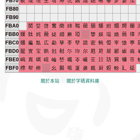
FB70
㕡
壠
壜
𡈼
壻
寿
坃
𪅐
𤉸
鏓
㖡
够
梦
㛃
湙
FB80
FB90
FBA0
𡘾
娤
啓
𡚒
蔅
姉
𠵎
𦲁
𦴪
𡟜
姙
𡟻
𡞲
𦶦
FBB0
𡠨
𡛕
姹
𦹅
媫
婣
㛦
𤦩
㜈
媖
瑥
嫓
𦾡
𢕔
FBC0
𡤑
㜲
𡚸
広
勐
孶
斈
孼
𧨎
䀄
䡝
𠈄
寕
慠
𡨴

FBD0
𠖥
寳
宝
䴐
尅
𡭄
尓
珎
尔
𡲥
𦬨
屉
䣝
岅
峩
FBE0
嶋
𡷹
𡸷
崐
崘
嵆
𡺤
岺
巗
苼
㠭
𤤁
𢁉
𢅳
芇
FBF0
㯂
帮
檊
幺
𤒼
𠳓
厦
亷
廐
厨
𡝱
帉
廴
𨒂
關於本站
｜
關於字碼資料庫