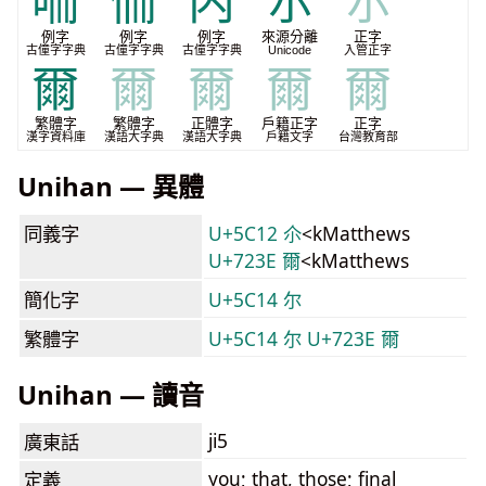
㖇
侕
内
尓
尓
例字
例字
例字
來源分離
正字
古僮字字典
古僮字字典
古僮字字典
Unicode
入管正字
爾
爾
爾
爾
爾
繁體字
繁體字
正體字
戶籍正字
正字
漢字資料庫
漢語大字典
漢語大字典
戶籍文字
台灣教育部
Unihan — 異體
同義字
U+5C12 尒
<kMatthews
U+723E 爾
<kMatthews
簡化字
U+5C14 尔
繁體字
U+5C14 尔
U+723E 爾
Unihan — 讀音
ji5
廣東話
you; that, those; final
定義