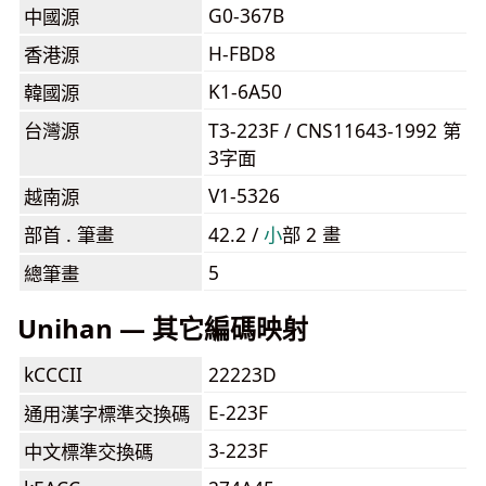
G0-367B
中國源
H-FBD8
香港源
K1-6A50
韓國源
台灣源
T3-223F / CNS11643-1992 第
3字面
V1-5326
越南源
部首 . 筆畫
42.2 /
⼩
部 2 畫
5
總筆畫
Unihan — 其它編碼映射
kCCCII
22223D
E-223F
通用漢字標準交換碼
3-223F
中文標準交換碼