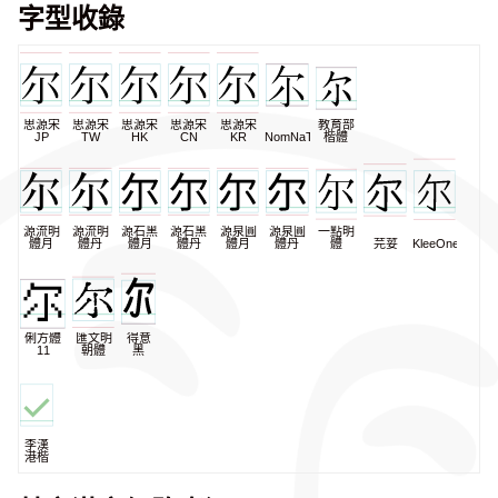
字型收錄
思源宋
思源宋
思源宋
思源宋
思源宋
教育部
JP
TW
HK
CN
KR
NomNaTong
楷體
源流明
源流明
源石黑
源石黑
源泉圓
源泉圓
一點明
體月
體丹
體月
體丹
體月
體丹
體
芫荽
KleeOne
俐方體
匯文明
得意
11
朝體
黑
李漢
港楷