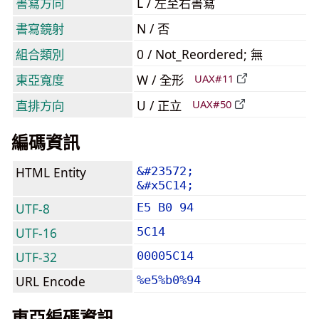
書寫方向
L / 左至右書寫
書寫鏡射
N / 否
組合類別
0 / Not_Reordered; 無
東亞寬度
W / 全形
UAX#11
直排方向
U / 正立
UAX#50
編碼資訊
HTML Entity
&#23572;
&#x5C14;
UTF-8
E5 B0 94
UTF-16
5C14
UTF-32
00005C14
URL Encode
%e5%b0%94
東亞編碼資訊