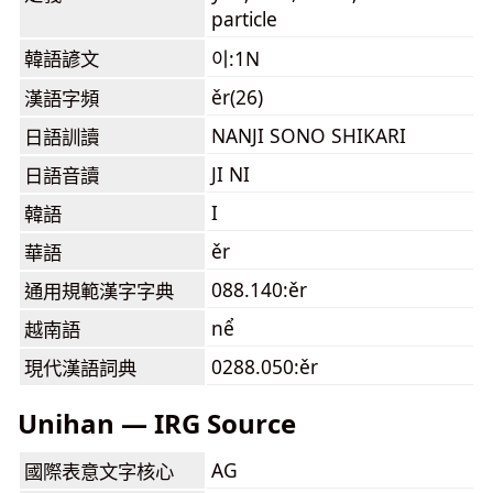
particle
韓語諺文
이:1N
ěr(26)
漢語字頻
NANJI SONO SHIKARI
日語訓讀
JI NI
日語音讀
I
韓語
ěr
華語
088.140:ěr
通用規範漢字字典
nể
越南語
0288.050:ěr
現代漢語詞典
Unihan — IRG Source
AG
國際表意文字核心