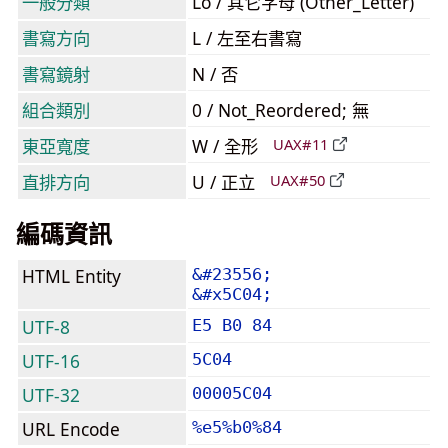
一般分類
Lo / 其它字母 (Other_Letter)
書寫方向
L / 左至右書寫
書寫鏡射
N / 否
組合類別
0 / Not_Reordered; 無
東亞寬度
W / 全形
UAX#11
直排方向
U / 正立
UAX#50
編碼資訊
HTML Entity
&#23556;
&#x5C04;
UTF-8
E5 B0 84
UTF-16
5C04
UTF-32
00005C04
URL Encode
%e5%b0%84