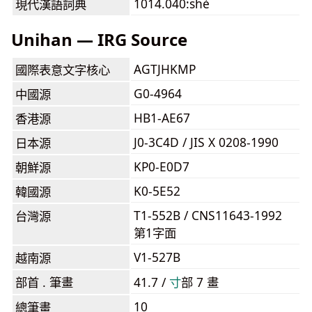
1014.040:shè
現代漢語詞典
Unihan — IRG Source
AGTJHKMP
國際表意文字核心
G0-4964
中國源
HB1-AE67
香港源
J0-3C4D / JIS X 0208-1990
日本源
KP0-E0D7
朝鮮源
K0-5E52
韓國源
T1-552B / CNS11643-1992
台灣源
第1字面
V1-527B
越南源
部首 . 筆畫
41.7 /
⼨
部 7 畫
10
總筆畫