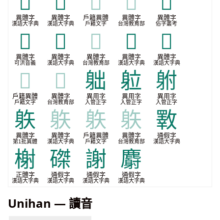
𡬤
𢎤
𢎤
𢎤
𢗭
異體字
異體字
戶籍異體
異體字
異體字
漢語大字典
漢語大字典
戶籍文字
台灣教育部
俗字叢考
𥱈
𨈡
𨈡
𨉅
𨉛
異體字
異體字
異體字
異體字
異體字
可洪音義
漢語大字典
台灣教育部
漢語大字典
漢語大字典
𨉛
𨉛
䠳
䠴
䠵
戶籍異體
異體字
異用字
異用字
異用字
戶籍文字
台灣教育部
入管正字
入管正字
入管正字
䠶
䠶
䠶
䠶
斁
異體字
異體字
戶籍異體
異體字
通假字
第1批異體
漢語大字典
戶籍文字
台灣教育部
漢語大字典
榭
磔
謝
麝
正體字
通假字
通假字
通假字
漢語大字典
漢語大字典
漢語大字典
漢語大字典
Unihan — 讀音