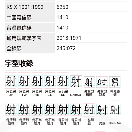
KS X 1001:1992
6250
1410
中國電信碼
1410
台灣電信碼
2013:1971
通用規範漢字表
245:072
全錄碼
字型收錄
思源宋
思源宋
思源宋
思源宋
思源宋
教育部
教育部
崇羲篆
JP
TW
HK
CN
KR
NomNaTong
楷體
隸書
體
源流明
源流明
源石黑
源石黑
源泉圓
源泉圓
一點明
體月
體丹
體月
體丹
體月
體丹
體
芫荽
KleeOne