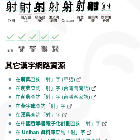
俐方體
精品點
匯文明
得意
饅頭黑
辰宇落
粉圓
11
陣7
朝體
Oradano
黑
體
雁體
凝書
激燃
蘭陽
李漢
金萱
體
體
明體
港楷
其它漢字網路資源
在
萌典
查詢「射」字 (華語)
在
萌典
查詢「射」字 (台灣閩南語)
在
萌典
查詢「射」字 (台灣客家語)
在
全字庫
查詢「射」字
在
漢典
查詢「射」字
在
中國哲學書電子化計劃
查詢「射」字
在
Unihan 資料庫
查詢「射」字