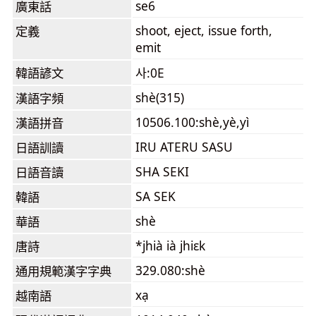
se6
廣東話
shoot, eject, issue forth,
定義
emit
韓語諺文
사:0E
shè(315)
漢語字頻
10506.100:shè,yè,yì
漢語拼音
IRU ATERU SASU
日語訓讀
SHA SEKI
日語音讀
SA SEK
韓語
shè
華語
*jhià ià jhiɛk
唐詩
329.080:shè
通用規範漢字字典
xạ
越南語