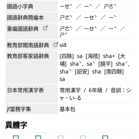
國語小字典
ㄧㄝˋ ／ ㄧˋ ／ ㄕㄜˋ
國語辭典簡編本
ㄕㄜˋ ／ ㄧㄝˋ ／ ㄧˋ
重編國語辭典
ㄕㄜˋ ／ ㄧㄝˋ ／ ㄧˋ ／
ㄕˊ
siā
教育部閩南語
辭典
教育部客家語
辭典
[四縣] sa [海陸] sha+ [大
埔] shaˋ, saˋ [饒平] shaˊ,
shaˋ [詔安] sha [南四縣]
sa
日本常用漢字表
常用漢字 / 6年級 / 音訓：シ
ャ、い-る
jf當務字集
基本包
異體字