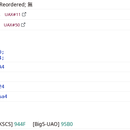
_Reordered; 無
形
UAX#11
立
UAX#50
0;
4;
A4
24
%a4
HKSCS]
944F
[Big5-UAO]
95B0