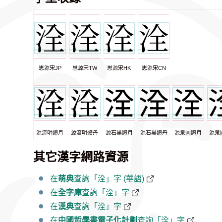
思源宋JP
思源宋TW
思源宋HK
思源宋CN
源流明體月
源流明體丹
源石黑體月
源石黑體丹
源泉圓體月
源泉
其它漢字網路資源
在
萌典
查詢「洤」字 (華語)
在
全字庫
查詢「洤」字
在
漢典
查詢「洤」字
在
中國哲學書電子化計劃
查詢「洤」字