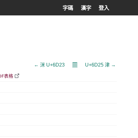
字碼
漢字
登入
𝄜
← 洣 U+6D23
U+6D25 津 →
DF表格