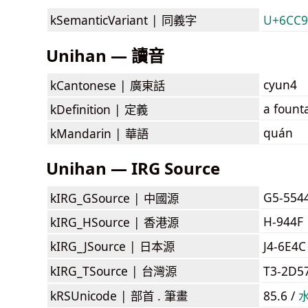
kSemanticVariant |
同義字
U+6CC
Unihan — 讀音
cyun4
kCantonese |
廣東話
a fount
kDefinition |
定義
quán
kMandarin |
華語
Unihan — IRG Source
G5-554
kIRG_GSource |
中國源
H-944F
kIRG_HSource |
香港源
kIRG_JSource |
日本源
J4-6E4C
kIRG_TSource |
台灣源
T3-2D5
kRSUnicode |
部首 . 筆畫
85.6 /