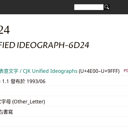
24
IFIED IDEOGRAPH-6D24
意文字 / CJK Unified Ideographs
(U+4E00–U+9FFF)
P
e 1.1 發布於 1993/06
字母 (Other_Letter)
至右書寫