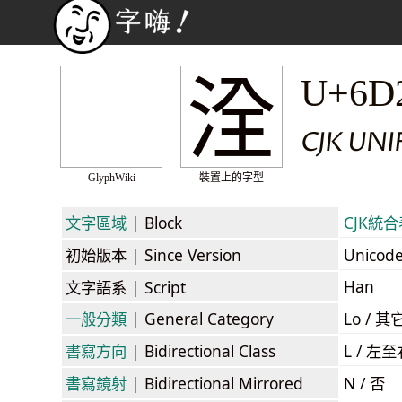
洤
U+6D
CJK UN
GlyphWiki
裝置上的字型
文字區域
| Block
CJK統合表
初始版本
| Since Version
Unicod
Han
文字語系
| Script
一般分類
| General Category
Lo / 其它
書寫方向
| Bidirectional Class
L / 左
書寫鏡射
| Bidirectional Mirrored
N / 否