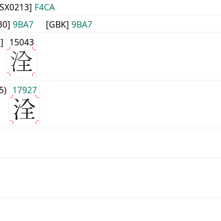
JISX0213]
F4CA
30]
9BA7
[GBK]
9BA7
1]
15043
j5)
17927