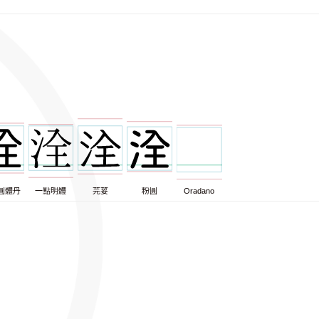
圓體丹
一點明體
芫荽
粉圓
Oradano