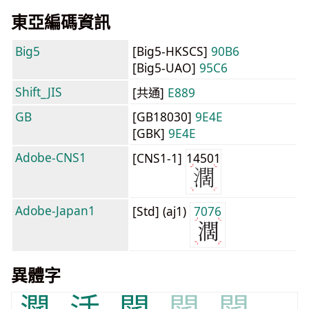
東亞編碼資訊
Big5
[Big5-HKSCS]
90B6
[Big5-UAO]
95C6
Shift_JIS
[共通]
E889
GB
[GB18030]
9E4E
[GBK]
9E4E
Adobe-CNS1
[CNS1-1]
14501
Adobe-Japan1
[Std] (aj1)
7076
異體字