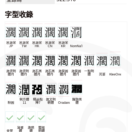
字型收錄
思源宋
思源宋
思源宋
思源宋
思源宋
JP
TW
HK
CN
KR
NomNaTong
源流明
源流明
源石黑
源石黑
源泉圓
源泉圓
一點明
體月
體丹
體月
體丹
體月
體丹
體
芫荽
KleeOne
俐方體
精品點
匯文明
饅頭黑
粉圓
11
陣7
朝體
Oradano
體
凝書
激燃
蘭陽
金萱
體
體
明體