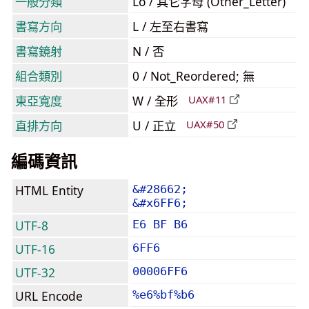
一般分類
Lo / 其它字母 (Other_Letter)
書寫方向
L / 左至右書寫
書寫鏡射
N / 否
組合類別
0 / Not_Reordered; 無
東亞寬度
W / 全形
UAX#11
直排方向
U / 正立
UAX#50
編碼資訊
HTML Entity
&#28662;
&#x6FF6;
UTF-8
E6 BF B6
UTF-16
6FF6
UTF-32
00006FF6
URL Encode
%e6%bf%b6