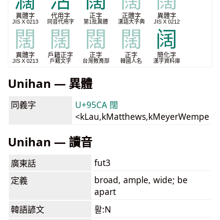
𤄃
活
闊
闊
闊
異體字
代用字
正字
正體字
異體字
JIS X 0213
同音代用字
第1批異體
漢語大字典
JIS X 0212
闊
闊
闊
闊
阔
異體字
戶籍正字
正字
正字
簡化字
JIS X 0213
戶籍文字
台灣教育部
韓國人名
漢字資料庫
Unihan — 異體
同義字
U+95CA 闊
<kLau,kMatthews,kMeyerWempe
Unihan — 讀音
fut3
廣東話
broad, ample, wide; be
定義
apart
韓語諺文
활:N