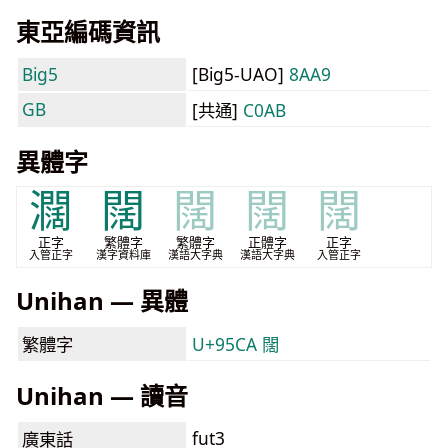
東亞編碼資訊
Big5
[Big5-UAO]
8AA9
GB
[共通]
C0AB
異體字
𤄃
闊
闊
闊
闊
正字
繁體字
繁體字
正體字
正字
入管正字
漢字資料庫
漢語大字典
漢語大字典
入管正字
Unihan — 異體
繁體字
U+95CA 闊
Unihan — 讀音
fut3
廣東話