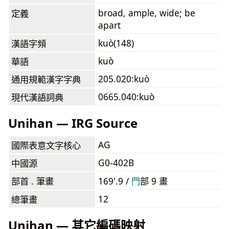
broad, ample, wide; be
定義
apart
kuò(148)
漢語字頻
kuò
華語
205.020:kuò
通用規範漢字字典
0665.040:kuò
現代漢語詞典
Unihan — IRG Source
AG
國際表意文字核心
G0-402B
中國源
部首 . 筆畫
169'.9 /
⾨
部 9 畫
12
總筆畫
Unihan — 其它編碼映射