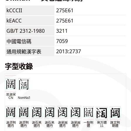
kCCCII
275E61
kEACC
275E61
GB/T 2312-1980
3211
7059
中國電信碼
2013:2737
通用規範漢字表
字型收錄
思源宋
CN
NomNaTong
源流明
源流明
源石黑
源石黑
源泉圓
源泉圓
一點明
俐方體
匯文明
體月
體丹
體月
體丹
體月
體丹
體
11
朝體