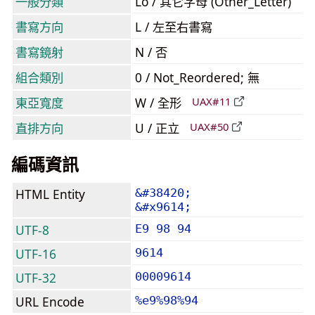
一般分類
Lo / 其它字母 (Other_Letter)
書寫方向
L / 左至右書寫
書寫鏡射
N / 否
組合類別
0 / Not_Reordered; 無
東亞寬度
W / 全形
UAX#11
直排方向
U / 正立
UAX#50
編碼資訊
HTML Entity
&#38420;
&#x9614;
UTF-8
E9 98 94
UTF-16
9614
UTF-32
00009614
URL Encode
%e9%98%94