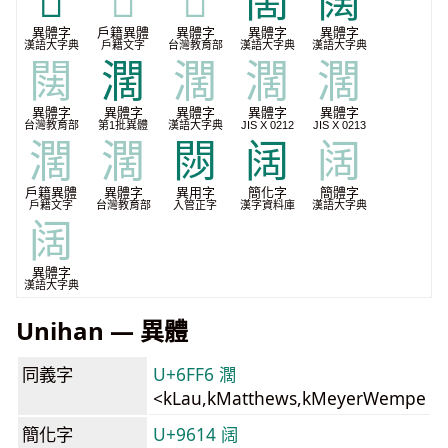
𨶖
𨶖
𨶖
䦚
䦢
異體字
戶籍異體
異體字
異體字
異體字
漢語大字典
戶籍文字
台灣教育部
漢語大字典
漢語大字典
䦢
濶
濶
濶
濶
異體字
異體字
異體字
異體字
異體字
台灣教育部
第1批異體
漢語大字典
JIS X 0212
JIS X 0213
濶
濶
閯
阔
阔
戶籍異體
異體字
異用字
簡化字
簡體字
戶籍文字
台灣教育部
入管正字
漢字資料庫
漢語大字典
阔
異體字
漢語大字典
Unihan — 異體
同義字
U+6FF6 濶
<kLau,kMatthews,kMeyerWempe
簡化字
U+9614 阔