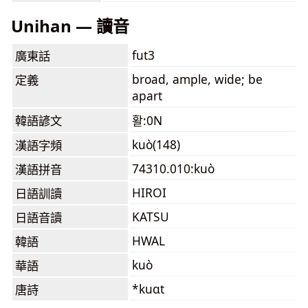
Unihan — 讀音
fut3
廣東話
broad, ample, wide; be
定義
apart
韓語諺文
활:0N
kuò(148)
漢語字頻
74310.010:kuò
漢語拼音
HIROI
日語訓讀
KATSU
日語音讀
HWAL
韓語
kuò
華語
*kuɑt
唐詩