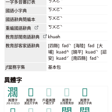
ㄎㄨㄛˋ
一字多音審訂表
ㄎㄨㄛˋ
國語小字典
ㄎㄨㄛˋ
國語辭典簡編本
ㄎㄨㄛˋ
重編國語辭典
khuah
教育部閩南語
辭典
教育部客家語
辭典
[四縣] fadˋ [海陸] fad [大
埔] kuad^ [饒平] kuadˋ [詔
安] kuadˊ [南四縣] fadˋ
jf當務字集
基本包
異體字
𤄃
𨴿
𨴿
𨴿
𨶐
異體字
異體字
戶籍異體
異體字
異體字
JIS X 0213
漢語大字典
戶籍文字
台灣教育部
漢語大字典