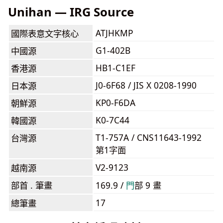
Unihan — IRG Source
ATJHKMP
國際表意文字核心
G1-402B
中國源
HB1-C1EF
香港源
J0-6F68 / JIS X 0208-1990
日本源
KP0-F6DA
朝鮮源
K0-7C44
韓國源
T1-757A / CNS11643-1992
台灣源
第1字面
V2-9123
越南源
部首 . 筆畫
169.9 /
⾨
部 9 畫
17
總筆畫