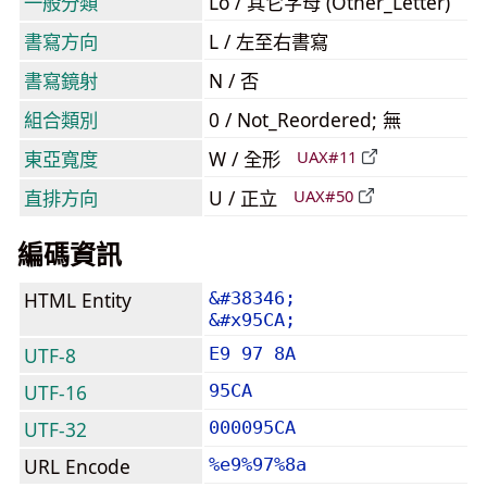
一般分類
Lo / 其它字母 (Other_Letter)
書寫方向
L / 左至右書寫
書寫鏡射
N / 否
組合類別
0 / Not_Reordered; 無
東亞寬度
W / 全形
UAX#11
直排方向
U / 正立
UAX#50
編碼資訊
HTML Entity
&#38346;
&#x95CA;
UTF-8
E9 97 8A
UTF-16
95CA
UTF-32
000095CA
URL Encode
%e9%97%8a