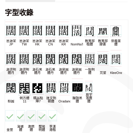
字型收錄
思源宋
思源宋
思源宋
思源宋
思源宋
教育部
教育部
崇羲篆
JP
TW
HK
CN
KR
NomNaTong
楷體
隸書
體
源流明
源流明
源石黑
源石黑
源泉圓
源泉圓
一點明
體月
體丹
體月
體丹
體月
體丹
體
芫荽
KleeOne
辰宇
俐方體
精品點
匯文明
饅頭黑
落雁
粉圓
11
陣7
朝體
Oradano
體
體
凝書
激燃
蘭陽
李漢
金萱
體
體
明體
港楷