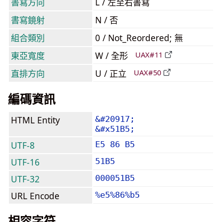
書寫方向
L / 左至右書寫
書寫鏡射
N / 否
組合類別
0 / Not_Reordered; 無
東亞寬度
W / 全形
UAX#11
直排方向
U / 正立
UAX#50
編碼資訊
HTML Entity
&#20917;
&#x51B5;
UTF-8
E5 86 B5
UTF-16
51B5
UTF-32
000051B5
URL Encode
%e5%86%b5
相容字符