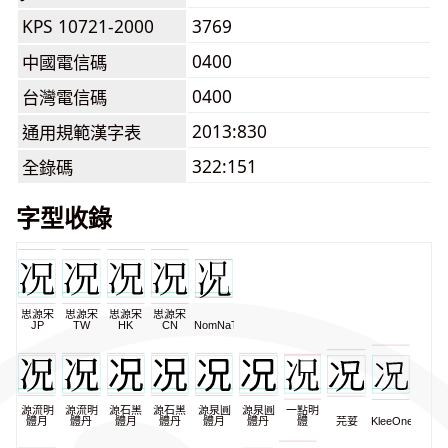
KPS 10721-2000
3769
0400
中國電信碼
0400
台灣電信碼
2013:830
通用規範漢字表
322:151
全錄碼
字型收錄
思源宋
思源宋
思源宋
思源宋
JP
TW
HK
CN
NomNaTong
源流明
源流明
源石黑
源石黑
源泉圓
源泉圓
一點明
體月
體丹
體月
體丹
體月
體丹
體
芫荽
KleeOne