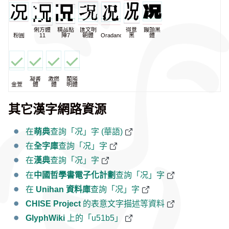
俐方體
精品點
匯文明
得意
饅頭黑
粉圓
11
陣7
朝體
Oradano
黑
體
凝書
激燃
蘭陽
金萱
體
體
明體
其它漢字網路資源
在
萌典
查詢「况」字 (華語)
在
全字庫
查詢「况」字
在
漢典
查詢「况」字
在
中國哲學書電子化計劃
查詢「况」字
在
Unihan 資料庫
查詢「况」字
CHISE Project
的表意文字描述等資料
GlyphWiki
上的「u51b5」