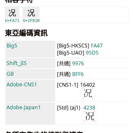
况
况
U+FA71
U+2F81B
東亞編碼資訊
Big5
[Big5-HKSCS]
FA47
[Big5-UAO]
95D5
Shift_JIS
[共通]
9976
GB
[共通]
BFF6
Adobe-CNS1
[CNS1-1]
16402
Adobe-Japan1
[Std] (aj1)
4238