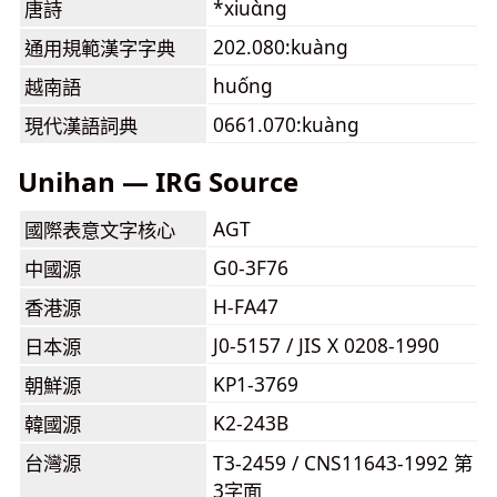
*xiuɑ̀ng
唐詩
202.080:kuàng
通用規範漢字字典
huống
越南語
0661.070:kuàng
現代漢語詞典
Unihan — IRG Source
AGT
國際表意文字核心
G0-3F76
中國源
H-FA47
香港源
J0-5157 / JIS X 0208-1990
日本源
KP1-3769
朝鮮源
K2-243B
韓國源
台灣源
T3-2459 / CNS11643-1992 第
3字面