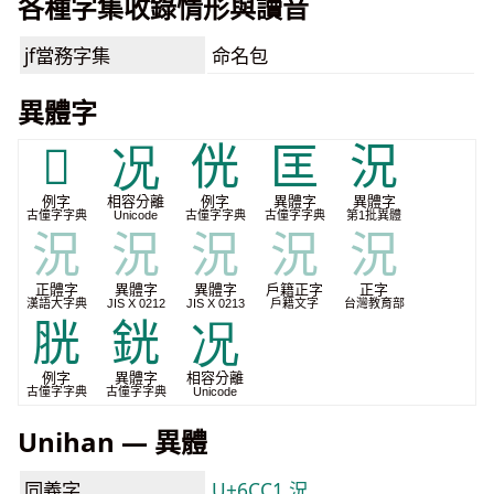
各種字集收錄情形與讀音
jf當務字集
命名包
異體字
𡋱
况
侊
匡
況
例字
相容分離
例字
異體字
異體字
古僮字字典
Unicode
古僮字字典
古僮字字典
第1批異體
況
況
況
況
況
正體字
異體字
異體字
戶籍正字
正字
漢語大字典
JIS X 0212
JIS X 0213
戶籍文字
台灣教育部
胱
銧
况
例字
異體字
相容分離
古僮字字典
古僮字字典
Unicode
Unihan — 異體
同義字
U+6CC1 況