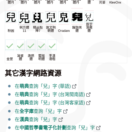
體月
體丹
體月
體丹
體月
體丹
體
芫荽
KleeOne
辰宇
俐方體
精品點
匯文明
饅頭黑
落雁
粉圓
11
陣7
朝體
Oradano
體
體
凝書
激燃
蘭陽
李漢
金萱
體
體
明體
港楷
其它漢字網路資源
在
萌典
查詢「兒」字 (華語)
在
萌典
查詢「兒」字 (台灣閩南語)
在
萌典
查詢「兒」字 (台灣客家語)
在
全字庫
查詢「兒」字
在
漢典
查詢「兒」字
在
中國哲學書電子化計劃
查詢「兒」字