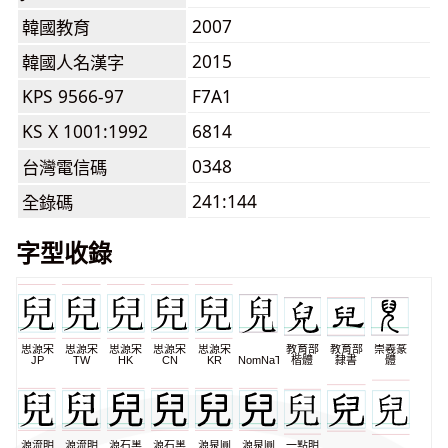
2007
韓國教育
2015
韓國人名漢字
KPS 9566-97
F7A1
KS X 1001:1992
6814
0348
台灣電信碼
241:144
全錄碼
字型收錄
思源宋
思源宋
思源宋
思源宋
思源宋
教育部
教育部
崇羲篆
JP
TW
HK
CN
KR
NomNaTong
楷體
隸書
體
源流明
源流明
源石黑
源石黑
源泉圓
源泉圓
一點明