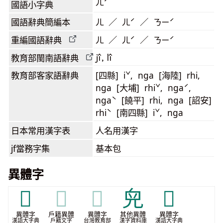
ㄦˊ
國語小字典
國語辭典簡編本
ㄦ ／ ㄦˊ ／ ㄋㄧˊ
重編國語辭典
ㄦ ／ ㄦˊ ／ ㄋㄧˊ
jî, lî
教育部閩南語
辭典
教育部客家語
辭典
[四縣] iˇ, nga [海陸] rhi,
nga [大埔] rhiˇ, ngaˊ,
ngaˋ [饒平] rhi, nga [詔安]
rhiˋ [南四縣] iˇ, nga
日本常用漢字表
人名用漢字
jf當務字集
基本包
異體字
𠒆
𠒆
𠒆
𠒇
𣅏
異體字
戶籍異體
異體字
其他異體
異體字
漢語大字典
戶籍文字
台灣教育部
漢字資料庫
漢語大字典