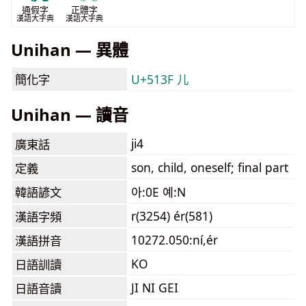
通假字
正體字
漢語大字典
漢語大字典
Unihan — 異體
簡化字
U+513F 儿
Unihan — 讀音
ji4
廣東話
son, child, oneself; final part
定義
韓語諺文
아:0E 예:N
r(3254) ér(581)
漢語字頻
10272.050:ní,ér
漢語拼音
KO
日語訓讀
JI NI GEI
日語音讀