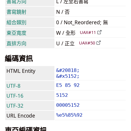
書寫方向
L / 左至右書寫
書寫鏡射
N / 否
組合類別
0 / Not_Reordered; 無
東亞寬度
W / 全形
UAX#11
直排方向
U / 正立
UAX#50
編碼資訊
HTML Entity
&#20818;
&#x5152;
UTF-8
E5 85 92
UTF-16
5152
UTF-32
00005152
URL Encode
%e5%85%92
東亞編碼資訊