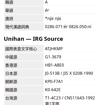
A
韓語
ér
華語
*njiɛ njiɛ
唐詩
0286.071:ér 0826.050:ní
現代漢語詞典
Unihan — IRG Source
ATJHKMP
國際表意文字核心
G1-3679
中國源
HB1-A8E0
香港源
J0-513B / JIS X 0208-1990
日本源
KP0-F7A1
朝鮮源
K0-642E
韓國源
T1-4C23 / CNS11643-1992
台灣源
第1字面