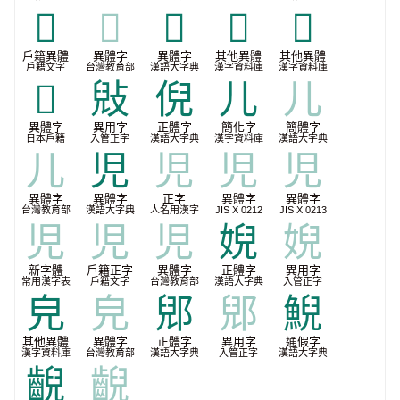
𧠇
𧠇
𨓅
𪝿
𫤗
戶籍異體
異體字
異體字
其他異體
其他異體
戶籍文字
台灣教育部
漢語大字典
漢字資料庫
漢字資料庫
𫤘
㪒
倪
儿
儿
異體字
異用字
正體字
簡化字
簡體字
日本戶籍
入管正字
漢語大字典
漢字資料庫
漢語大字典
儿
児
児
児
児
異體字
異體字
正字
異體字
異體字
台灣教育部
漢語大字典
人名用漢字
JIS X 0212
JIS X 0213
児
児
児
婗
婗
新字體
戶籍正字
異體字
正體字
異用字
常用漢字表
戶籍文字
台灣教育部
漢語大字典
入管正字
皃
皃
郳
郳
鯢
其他異體
異體字
正體字
異用字
通假字
漢字資料庫
台灣教育部
漢語大字典
入管正字
漢語大字典
齯
齯