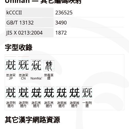
Unihan — 其它編碼映射
kCCCII
236525
GB/T 13132
3490
JIS X 0213:2004
1872
字型收錄
思源宋
思源宋
崇羲篆
JP
CN
NomNaTong
體
源流明
源流明
源石黑
源石黑
源泉圓
源泉圓
一點明
體月
體丹
體月
體丹
體月
體丹
體
其它漢字網路資源