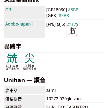
GB
[GB18030]
83BB
[GBK]
83BB
Adobe-Japan1
[Pr6] (aj6)
21179
異體字
兟
尖
同形異字
正體字
漢字資料庫
漢語大字典
Unihan — 讀音
zam1
廣東話
10272.020:jīn,zàn
漢語拼音
SURUDOI TASUKERU
日語訓讀