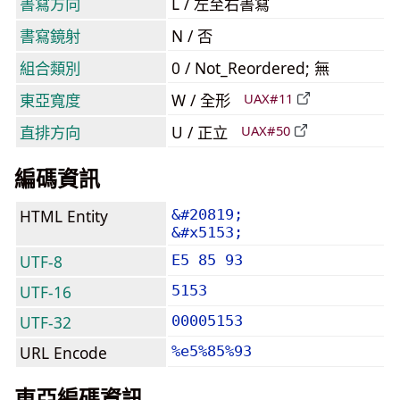
書寫方向
L / 左至右書寫
書寫鏡射
N / 否
組合類別
0 / Not_Reordered; 無
東亞寬度
W / 全形
UAX#11
直排方向
U / 正立
UAX#50
編碼資訊
HTML Entity
&#20819;
&#x5153;
UTF-8
E5 85 93
UTF-16
5153
UTF-32
00005153
URL Encode
%e5%85%93
東亞編碼資訊