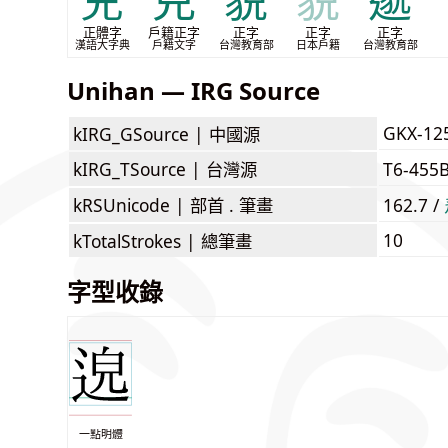
兒
皃
貌
貌
邈
正體字
戶籍正字
正字
正字
正字
漢語大字典
戶籍文字
台灣教育部
日本戶籍
台灣教育部
Unihan — IRG Source
GKX-12
kIRG_GSource |
中國源
kIRG_TSource |
台灣源
T6-455
kRSUnicode |
部首 . 筆畫
162.7 /
10
kTotalStrokes |
總筆畫
字型收錄
一點明體