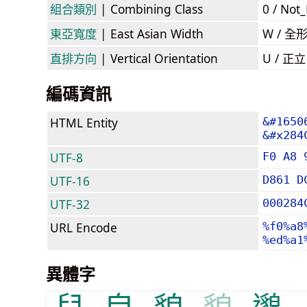
組合類別
| Combining Class
0 / Not
東亞寬度
| East Asian Width
W / 全
直排方向
| Vertical Orientation
U / 正
編碼資訊
HTML Entity
&#1650
&#x284
UTF-8
F0 A8 
UTF-16
D861 D
UTF-32
000284
URL Encode
%f0%a8
%ed%a1
異體字