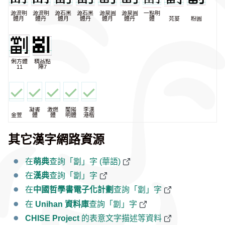
源流明
源流明
源石黑
源石黑
源泉圓
源泉圓
一點明
體月
體丹
體月
體丹
體月
體丹
體
芫荽
粉圓
俐方體
精品點
11
陣7
凝書
激燃
蘭陽
李漢
金萱
體
體
明體
港楷
其它漢字網路資源
在
萌典
查詢「劏」字 (華語)
在
漢典
查詢「劏」字
在
中國哲學書電子化計劃
查詢「劏」字
在
Unihan 資料庫
查詢「劏」字
CHISE Project
的表意文字描述等資料