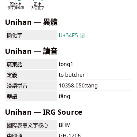
簡化字
正字
漢字資料庫
入管正字
Unihan — 異體
簡化字
U+34E5 㓥
Unihan — 讀音
tong1
廣東話
to butcher
定義
10358.050:tāng
漢語拼音
tāng
華語
Unihan — IRG Source
BHM
國際表意文字核心
GH-1206
中國源