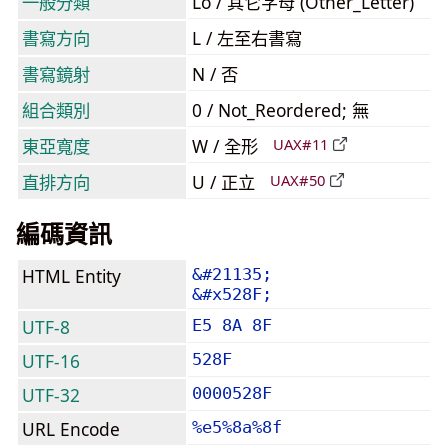
一般分類
Lo / 其它字母 (Other_Letter)
書寫方向
L / 左至右書寫
書寫鏡射
N / 否
組合類別
0 / Not_Reordered; 無
東亞寬度
W / 全形
UAX#11
直排方向
U / 正立
UAX#50
編碼資訊
HTML Entity
&#21135;
&#x528F;
UTF-8
E5 8A 8F
UTF-16
528F
UTF-32
0000528F
URL Encode
%e5%8a%8f