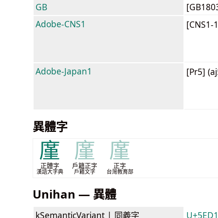
GB
[GB180
Adobe-CNS1
[CNS1-
Adobe-Japan1
[Pr5] (a
異體字
廑
廑
廑
正體字
戶籍正字
正字
漢語大字典
戶籍文字
台灣教育部
Unihan — 異體
kSemanticVariant |
同義字
U+5ED