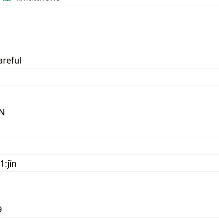
areful
N
1:jǐn
9