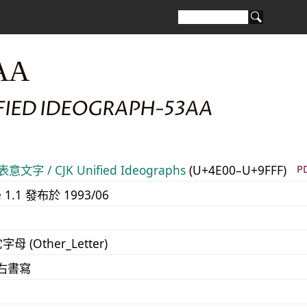
AA
IFIED IDEOGRAPH-53AA
意文字 / CJK Unified Ideographs
(U+4E00–U+9FFF)
P
e 1.1 發布於 1993/06
字母 (Other_Letter)
至右書寫