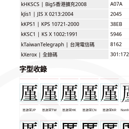
A07A
kHKSCS |
Big5香港擴充2008
kJis1 |
JIS X 0213:2004
2045
kKPS1 |
KPS 10721-2000
38EB
kKSC1 |
KS X 1002:1991
5946
8162
kTaiwanTelegraph |
台灣電信碼
301:172
kXerox |
全錄碼
字型收錄
思源宋JP
思源宋TW
思源宋HK
思源宋CN
思源宋KR
NomN