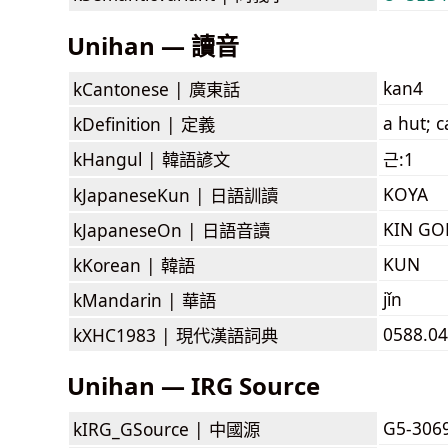
Unihan — 讀音
kan4
kCantonese |
廣東話
a hut; c
kDefinition |
定義
kHangul |
韓語諺文
근:1
KOYA
kJapaneseKun |
日語訓讀
KIN GO
kJapaneseOn |
日語音讀
KUN
kKorean |
韓語
jǐn
kMandarin |
華語
0588.04
kXHC1983 |
現代漢語詞典
Unihan — IRG Source
G5-306
kIRG_GSource |
中國源