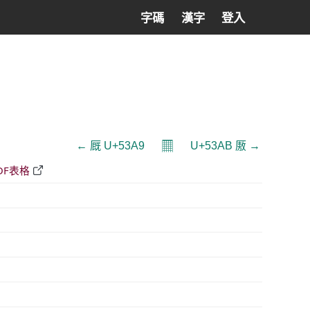
字碼
漢字
登入
𝄜
← 厩 U+53A9
U+53AB 厫 →
DF表格