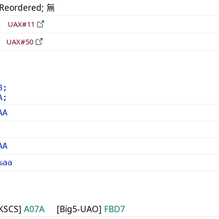
_Reordered; 無
形
UAX#11
立
UAX#50
8;
A;
AA
AA
%aa
HKSCS]
A07A
[Big5-UAO]
FBD7