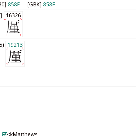
30]
858F
[GBK]
858F
1]
16326
j5)
19213
1 廑
<kMatthews