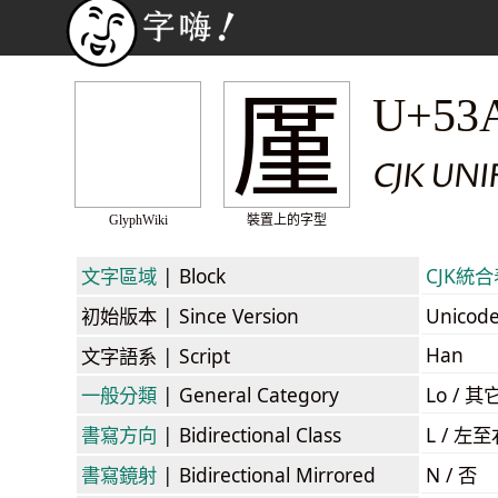
厪
U+53
CJK UN
GlyphWiki
裝置上的字型
文字區域
| Block
CJK統合表
初始版本
| Since Version
Unicod
Han
文字語系
| Script
一般分類
| General Category
Lo / 其它
書寫方向
| Bidirectional Class
L / 左
書寫鏡射
| Bidirectional Mirrored
N / 否