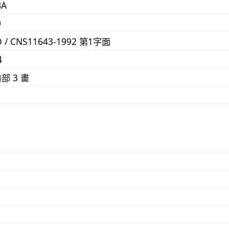
BA
0
D / CNS11643-1992 第1字面
4
⼓
部 3 畫