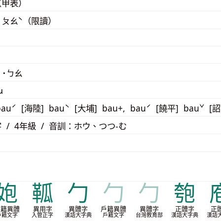
（甲表）
 ㄆㄠˋ（限讀）
 ˙ㄅㄠ
u
auˊ [海陸] bauˋ [大埔] bau+, bauˊ [饒平] bauˇ [
 / 4年級 / 音訓：ホウ、つつ-む
㚿
䩝
勹
勹
勹
匏
戶籍異體
異用字
異體字
戶籍異體
異體字
正體字
正
戶籍文字
入管正字
漢語大字典
戶籍文字
台灣教育部
漢語大字典
漢語