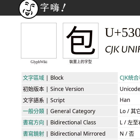
包
U+53
CJK UNI
GlyphWiki
裝置上的字型
文字區域
| Block
CJK統合表
初始版本
| Since Version
Unicod
Han
文字語系
| Script
一般分類
| General Category
Lo / 其它
書寫方向
| Bidirectional Class
L / 左
書寫鏡射
| Bidirectional Mirrored
N / 否