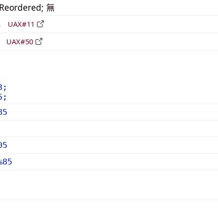
_Reordered; 無
形
UAX#11
立
UAX#50
3;
5;
85
05
%85