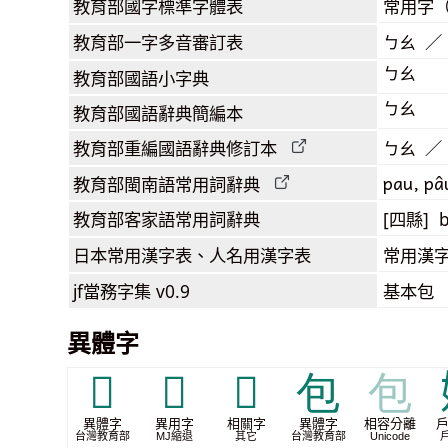
教育部
國字標準字體表
常用字
教育部
一字多音審訂表
ㄅㄠ ／
ㄅㄠ
教育部
國語小字典
ㄅㄠ
教育部
國語辭典簡編本
教育部
重編國語辭典
修訂本
ㄅㄠ ／
pau, pâ
教育部閩南語
常用詞
辭典
教育部客家語
常用詞
辭典
[四縣] b
日本常用漢字表
、人名用漢字表
常用漢字
jf當務字集
v0.9
基本包
異體字
𠣒
𭁳
𮎛
包
包
異體字
異用字
相關字
異體字
相容分離
台灣教育部
MJ縮退
其它
台灣教育部
Unicode