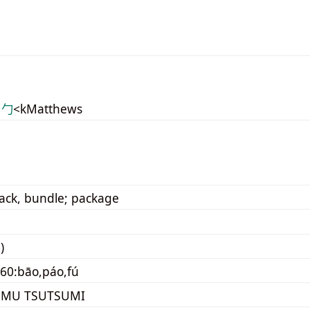
 勹
<kMatthews
ack, bundle; package
)
60:bāo,páo,fú
UMU TSUTSUMI