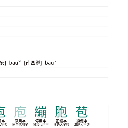
詔安] bauˇ [南四縣] bauˊ
庖
庖
繃
胞
苞
體字
停用字
停用字
正體字
通假字
大字典
同音代用字
同音代用字
漢語大字典
漢語大字典