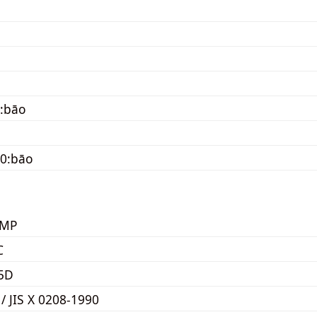
:bāo
0:bāo
KMP
C
5D
 / JIS X 0208-1990