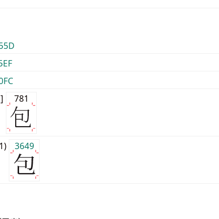
55D
5EF
0FC
0]
781
j1)
3649