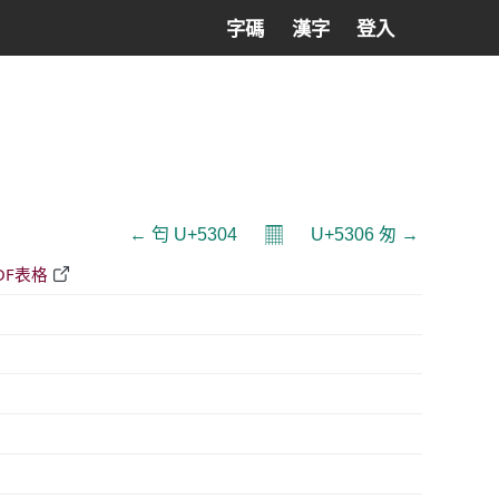
字碼
漢字
登入
𝄜
← 匄 U+5304
U+5306 匆 →
DF表格