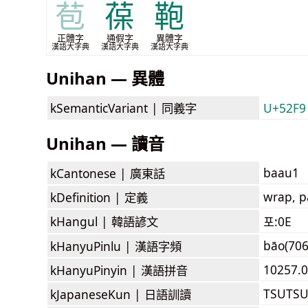
苞
葆
鞄
正體字
通假字
異體字
漢語大字典
漢語大字典
漢語大字典
Unihan — 異體
kSemanticVariant |
同義字
U+52F9
Unihan — 讀音
baau1
kCantonese |
廣東話
wrap, p
kDefinition |
定義
kHangul |
韓語諺文
포:0E
bāo(706
kHanyuPinlu |
漢語字頻
10257.0
kHanyuPinyin |
漢語拼音
TSUTS
kJapaneseKun |
日語訓讀