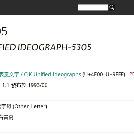
05
FIED IDEOGRAPH-5305
意文字 / CJK Unified Ideographs
(U+4E00–U+9FFF)
P
e 1.1 發布於 1993/06
字母 (Other_Letter)
至右書寫