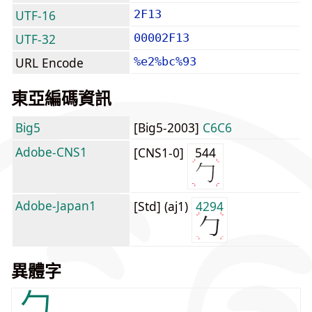
UTF-16
2F13
UTF-32
00002F13
URL Encode
%e2%bc%93
東亞編碼資訊
Big5
[Big5-2003]
C6C6
Adobe-CNS1
[CNS1-0]
544
Adobe-Japan1
[Std] (aj1)
4294
異體字
勹