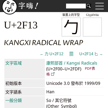
裝置上的字型
GlyphWiki
⼓
U+2F13
KANGXI RADICAL WRAP
𝄜
← ⼒ U+2F12
U+2F14 ⼔ →
文字區域
康熙部首 / Kangxi Radicals
(U+2F00–U+2FDF)
PDF表
格
初始版本
Unicode 3.0 發布於 1999/09
Han
文字語系
一般分類
So / 其它符號
(Other_Symbol)