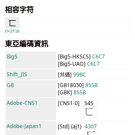
相容字符
⼖
U+2F16
東亞編碼資訊
Big5
[Big5-HKSCS]
C6C7
[Big5-UAO]
C6C7
Shift_JIS
[共通]
99BC
GB
[GB18030]
855B
[GBK]
855B
Adobe-CNS1
[CNS1-0]
545
Adobe-Japan1
[Std] (aj1)
4307