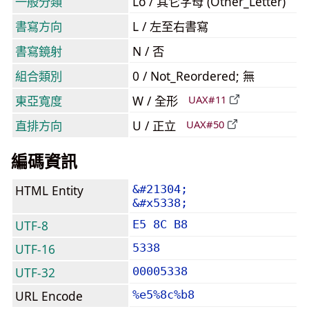
一般分類
Lo / 其它字母 (Other_Letter)
書寫方向
L / 左至右書寫
書寫鏡射
N / 否
組合類別
0 / Not_Reordered; 無
東亞寬度
W / 全形
UAX#11
直排方向
U / 正立
UAX#50
編碼資訊
HTML Entity
&#21304;
&#x5338;
UTF-8
E5 8C B8
UTF-16
5338
UTF-32
00005338
URL Encode
%e5%8c%b8