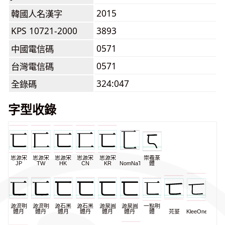
2015
韓國人名漢字
KPS 10721-2000
3893
0571
中國電信碼
0571
台灣電信碼
324:047
全錄碼
字型收錄
思源宋
思源宋
思源宋
思源宋
思源宋
崇羲篆
JP
TW
HK
CN
KR
NomNaTong
體
源流明
源流明
源石黑
源石黑
源泉圓
源泉圓
一點明
體月
體丹
體月
體丹
體月
體丹
體
芫荽
KleeOne