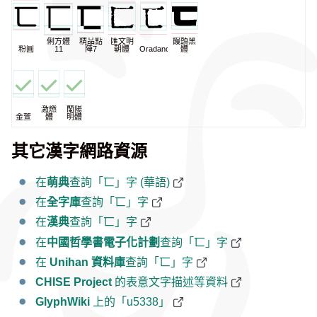
俐方體
精品點
匯文明
饅頭黑
粉圓
11
陣7
朝體
Oradano
體
激燃
蘭陽
金萱
體
明體
其它漢字網路資源
在
萌典
查詢「匸」字 (華語)
在
全字庫
查詢「匸」字
在
漢典
查詢「匸」字
在
中國哲學書電子化計劃
查詢「匸」字
在
Unihan 資料庫
查詢「匸」字
CHISE Project
的表意文字描述等資料
GlyphWiki
上的「u5338」