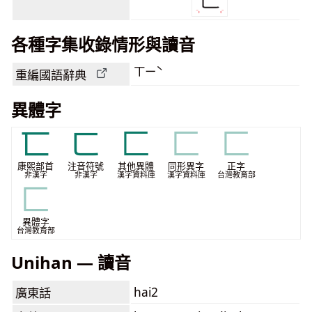
各種字集收錄情形與讀音
ㄒㄧˋ
重編國語辭典
異體字
⼖
ㄈ
匚
匚
匚
康煕部首
注音符號
其他異體
同形異字
正字
非漢字
非漢字
漢字資料庫
漢字資料庫
台灣教育部
匚
異體字
台灣教育部
Unihan — 讀音
hai2
廣東話