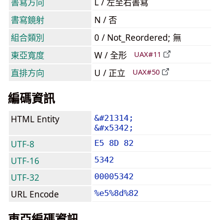
書寫方向
L / 左至右書寫
書寫鏡射
N / 否
組合類別
0 / Not_Reordered; 無
東亞寬度
W / 全形
UAX#11
直排方向
U / 正立
UAX#50
編碼資訊
HTML Entity
&#21314;
&#x5342;
UTF-8
E5 8D 82
UTF-16
5342
UTF-32
00005342
URL Encode
%e5%8d%82
東亞編碼資訊