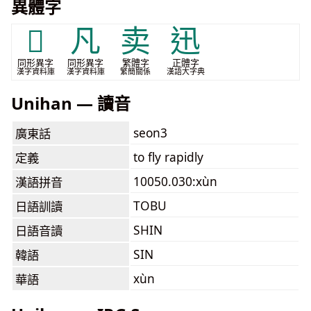
異體字
𠁽
凡
卖
迅
同形異字
同形異字
繁體字
正體字
漢字資料庫
漢字資料庫
繁簡關係
漢語大字典
Unihan — 讀音
seon3
廣東話
to fly rapidly
定義
10050.030:xùn
漢語拼音
TOBU
日語訓讀
SHIN
日語音讀
SIN
韓語
xùn
華語