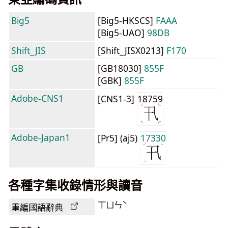
Big5
[Big5-HKSCS]
FAAA
[Big5-UAO]
98DB
Shift_JIS
[Shift_JISX0213]
F170
GB
[GB18030]
855F
[GBK]
855F
Adobe-CNS1
[CNS1-3]
18759
Adobe-Japan1
[Pr5] (aj5)
17330
各種字集收錄情形與讀音
ㄒㄩㄣˋ
重編國語辭典