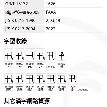
GB/T 13132
1626
FAAA
Big5香港擴充2008
JIS X 0212-1990
2,03,49
JIS X 0213:2004
2022
字型收錄
思源宋
思源宋
思源宋
思源宋
崇羲篆
JP
TW
HK
CN
NomNaTong
體
源流明
源流明
源石黑
源石黑
源泉圓
源泉圓
一點明
體月
體丹
體月
體丹
體月
體丹
體
Oradano
其它漢字網路資源