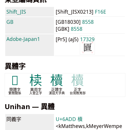
Shift_JIS
[Shift_JISX0213]
F16E
GB
[GB18030]
8558
[GBK]
8558
Adobe-Japan1
[Pr5] (aj5)
17329
異體字
𰅥
椟
櫝
櫝
簡體字
異用字
正體字
正字
繁簡關係
入管正字
漢語大字典
台灣教育部
Unihan — 異體
同義字
U+6ADD 櫝
<kMatthews,kMeyerWempe