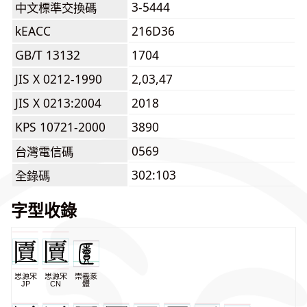
3-5444
中文標準交換碼
kEACC
216D36
GB/T 13132
1704
JIS X 0212-1990
2,03,47
JIS X 0213:2004
2018
KPS 10721-2000
3890
0569
台灣電信碼
302:103
全錄碼
字型收錄
思源宋
思源宋
崇羲篆
JP
CN
體