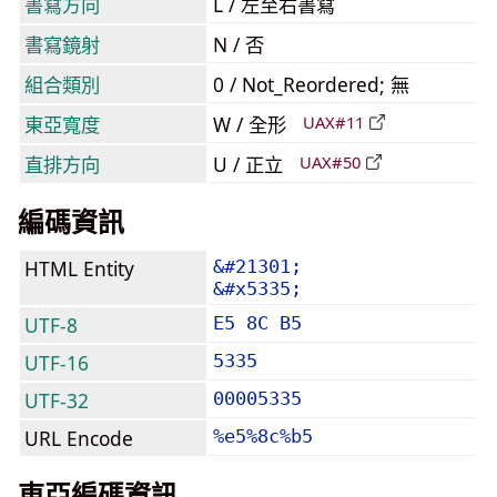
書寫方向
L / 左至右書寫
書寫鏡射
N / 否
組合類別
0 / Not_Reordered; 無
東亞寬度
W / 全形
UAX#11
直排方向
U / 正立
UAX#50
編碼資訊
HTML Entity
&#21301;
&#x5335;
UTF-8
E5 8C B5
UTF-16
5335
UTF-32
00005335
URL Encode
%e5%8c%b5
東亞編碼資訊