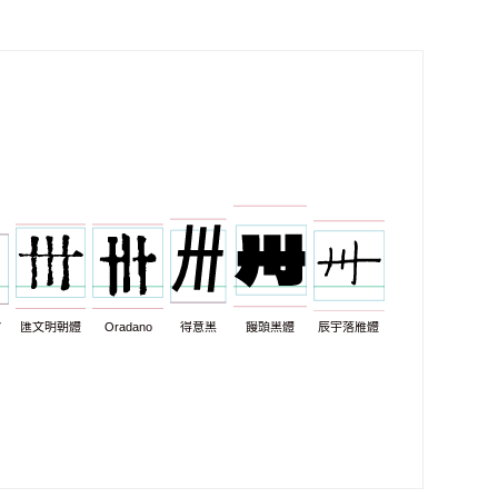
7
匯文明朝體
Oradano
得意黑
饅頭黑體
辰宇落雁體