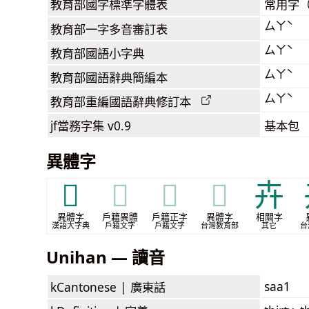
教育部
國字標準字體表
常用字
ㄙㄚˋ
教育部
一字多音審訂表
ㄙㄚˋ
教育部
國語小字典
ㄙㄚˋ
教育部
國語辭典簡編本
ㄙㄚˋ
教育部
重編國語辭典
修訂本
jf當務字集
v0.9
基本包
異體字
𠦃
𠦃
𠦃
𠦃
𠦄
異體字
戶籍異體
戶籍正字
異體字
相關字
漢語大字典
戶籍文字
戶籍文字
台灣教育部
其它
台
Unihan — 讀音
saa1
kCantonese |
廣東話