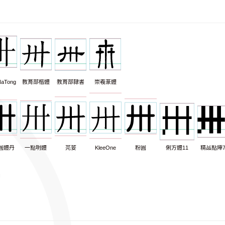
aTong
教育部楷體
教育部隸書
崇羲篆體
圓體丹
一點明體
芫荽
KleeOne
粉圓
俐方體11
精品點陣