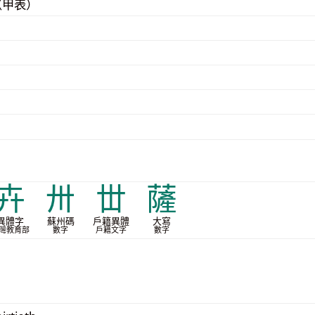
（甲表）
卉
〺
丗
薩
異體字
蘇州碼
戶籍異體
大寫
灣教育部
數字
戶籍文字
數字