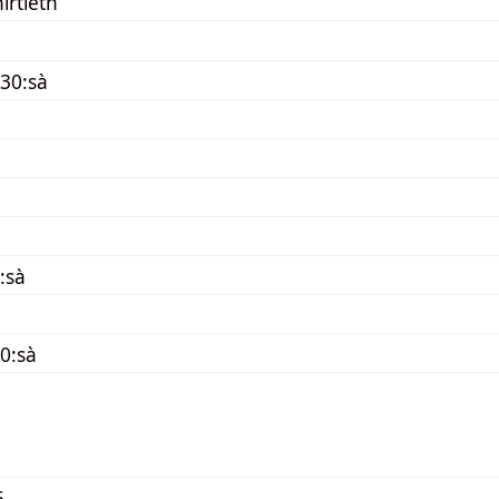
hirtieth
30:sà
:sà
0:sà
6