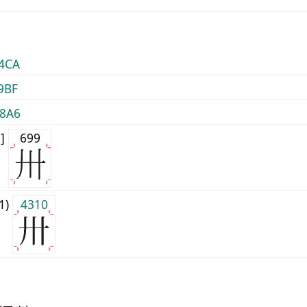
4CA
9BF
8A6
0]
699
j1)
4310