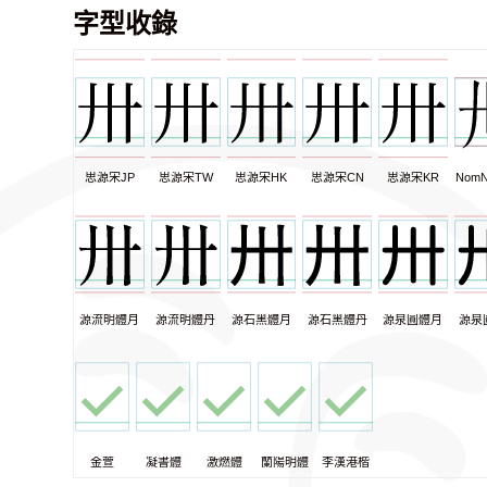
字型收錄
思源宋JP
思源宋TW
思源宋HK
思源宋CN
思源宋KR
NomN
源流明體月
源流明體丹
源石黑體月
源石黑體丹
源泉圓體月
源泉
金萱
凝書體
激燃體
蘭陽明體
李漢港楷