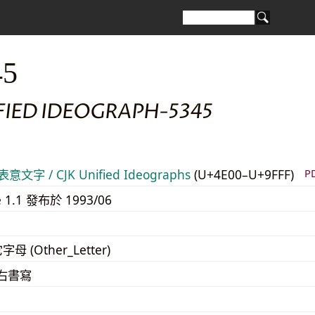
45
FIED IDEOGRAPH-5345
意文字 / CJK Unified Ideographs
(U+4E00–U+9FFF)
P
e 1.1 發布於 1993/06
字母 (Other_Letter)
至右書寫