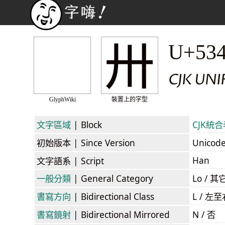
卅
U+53
CJK UNI
GlyphWiki
裝置上的字型
文字區域
| Block
CJK統合表
初始版本
| Since Version
Unicod
Han
文字語系
| Script
一般分類
| General Category
Lo / 其它
書寫方向
| Bidirectional Class
L / 左
書寫鏡射
| Bidirectional Mirrored
N / 否