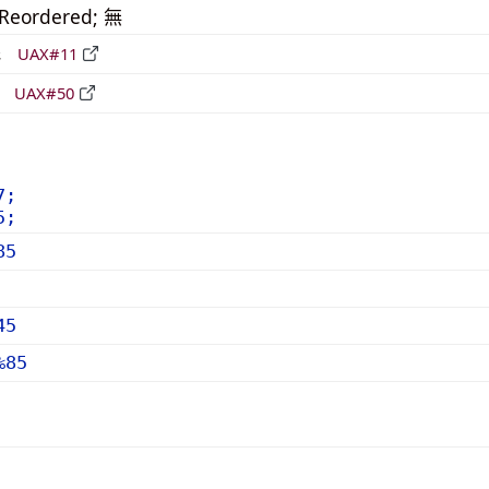
_Reordered; 無
形
UAX#11
立
UAX#50
7;
5;
85
45
%85