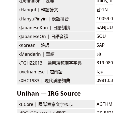
thirty, t
kDefinition |
定義
kHangul |
韓語諺文
삽:1N
10059.0
kHanyuPinyin |
漢語拼音
SANJUU
kJapaneseKun |
日語訓讀
SOU
kJapaneseOn |
日語音讀
SAP
kKorean |
韓語
sà
kMandarin |
華語
319.080
kTGHZ2013 |
通用規範漢字字典
tạp
kVietnamese |
越南語
0981.03
kXHC1983 |
現代漢語詞典
Unihan — IRG Source
AGTHM
kIICore |
國際表意文字核心
G0-582
kIRG_GSource |
中國源