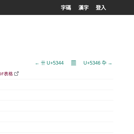
字碼
漢字
登入
𝄜
← 卄 U+5344
U+5346 卆 →
DF表格