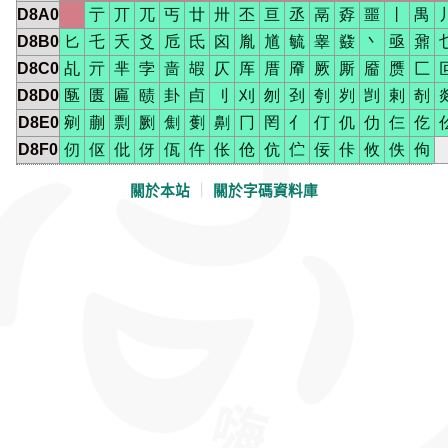
D8A0
亍
丌
兀
丐
廿
卅
丕
亘
丞
鬲
孬
噩
丨
禺
D8B0
匕
乇
夭
爻
卮
氐
囟
胤
馗
毓
睾
鼗
丶
亟
鼐
D8C0
乩
亓
芈
孛
啬
嘏
仄
厍
厝
厣
厥
厮
靥
赝
匚
D8D0
匦
匮
匾
赜
卦
卣
刂
刈
刎
刭
刳
刿
剀
剌
剞
D8E0
剜
蒯
剽
劂
劁
劐
劓
冂
罔
亻
仃
仉
仂
仨
仡
D8F0
仞
伛
仳
伢
佤
仵
伥
伧
伉
伫
佞
佧
攸
佚
佝
關於本站
｜
關於字碼資料庫