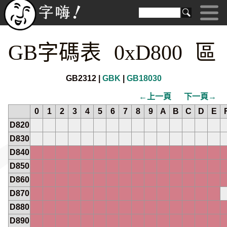
GB字碼表 0xD800 區
GB2312 |
GBK
|
GB18030
←上一頁
下一頁→
0
1
2
3
4
5
6
7
8
9
A
B
C
D
E
D820
D830
D840
D850
D860
D870
D880
D890