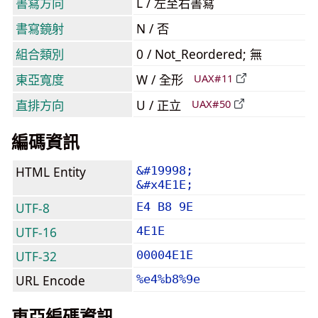
書寫方向
L / 左至右書寫
書寫鏡射
N / 否
組合類別
0 / Not_Reordered; 無
東亞寬度
W / 全形
UAX#11
直排方向
U / 正立
UAX#50
編碼資訊
HTML Entity
&#19998;
&#x4E1E;
UTF-8
E4 B8 9E
UTF-16
4E1E
UTF-32
00004E1E
URL Encode
%e4%b8%9e
東亞編碼資訊