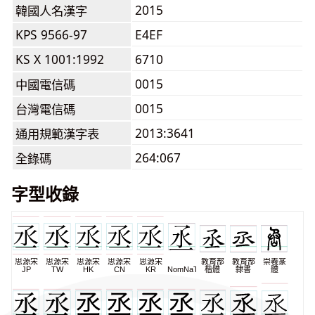
2015
韓國人名漢字
KPS 9566-97
E4EF
KS X 1001:1992
6710
0015
中國電信碼
0015
台灣電信碼
2013:3641
通用規範漢字表
264:067
全錄碼
字型收錄
思源宋
思源宋
思源宋
思源宋
思源宋
教育部
教育部
崇羲篆
JP
TW
HK
CN
KR
NomNaTong
楷體
隸書
體