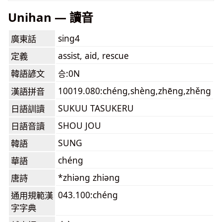
Unihan — 讀音
sing4
廣東話
assist, aid, rescue
定義
韓語諺文
승:0N
10019.080:chéng,shèng,zhēng,zhěng
漢語拼音
SUKUU TASUKERU
日語訓讀
SHOU JOU
日語音讀
SUNG
韓語
chéng
華語
*zhiəng zhiəng
唐詩
043.100:chéng
通用規範漢
字字典