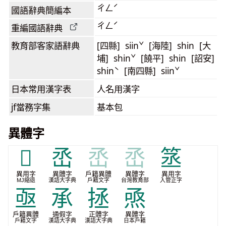
ㄔㄥˊ
國語辭典簡編本
ㄔㄥˊ
重編國語辭典
教育部客家語
辭典
[四縣] siinˇ [海陸] shin [大
埔] shinˇ [饒平] shin [詔安]
shinˋ [南四縣] siinˇ
日本常用漢字表
人名用漢字
jf當務字集
基本包
異體字
𭵠
㞼
㞼
㞼
䇰
異用字
異體字
戶籍異體
異體字
異用字
MJ縮退
漢語大字典
戶籍文字
台灣教育部
入管正字
亟
承
拯
焏
戶籍異體
通假字
正體字
異體字
戶籍文字
漢語大字典
漢語大字典
日本戶籍