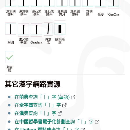
源流明
源流明
源石黑
源石黑
源泉圓
源泉圓
一點明
體月
體丹
體月
體丹
體月
體丹
體
芫荽
KleeOne
匯文明
得意
饅頭黑
粉圓
朝體
Oradano
黑
體
凝書
體
其它漢字網路資源
在
萌典
查詢「丨」字 (華語)
在
全字庫
查詢「丨」字
在
漢典
查詢「丨」字
在
中國哲學書電子化計劃
查詢「丨」字
在
Unihan 資料庫
查詢「丨」字