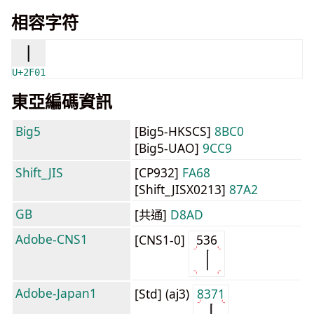
相容字符
⼁
U+2F01
東亞編碼資訊
Big5
[Big5-HKSCS]
8BC0
[Big5-UAO]
9CC9
Shift_JIS
[CP932]
FA68
[Shift_JISX0213]
87A2
GB
[共通]
D8AD
Adobe-CNS1
[CNS1-0]
536
Adobe-Japan1
[Std] (aj3)
8371