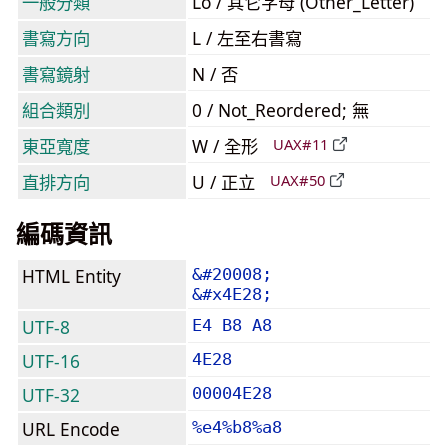
一般分類
Lo / 其它字母 (Other_Letter)
書寫方向
L / 左至右書寫
書寫鏡射
N / 否
組合類別
0 / Not_Reordered; 無
東亞寬度
W / 全形
UAX#11
直排方向
U / 正立
UAX#50
編碼資訊
HTML Entity
&#20008;
&#x4E28;
UTF-8
E4 B8 A8
UTF-16
4E28
UTF-32
00004E28
URL Encode
%e4%b8%a8