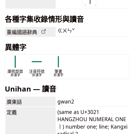
各種字集收錄情形與讀音
ㄍㄨㄣˇ
重編國語辭典
異體字
⼁
ㄧ
㇑
康煕部首
注音符號
筆畫
非漢字
非漢字
非漢字
Unihan — 讀音
gwan2
廣東話
(same as U+3021
定義
HANGZHOU NUMERAL ONE
〡) number one; line; Kangxi
radical 2