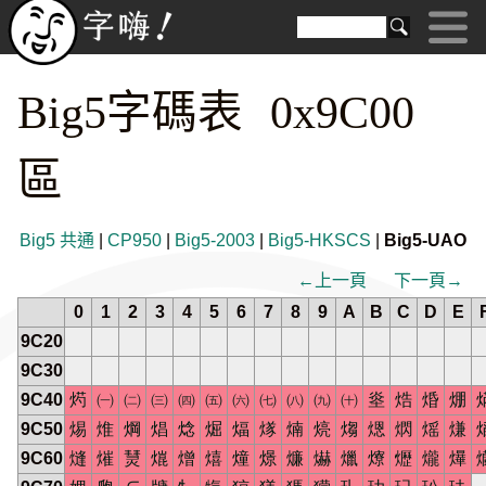
Big5字碼表 0x9C00
區
Big5 共通
|
CP950
|
Big5-2003
|
Big5-HKSCS
|
Big5-UAO
←上一頁
下一頁→
0
1
2
3
4
5
6
7
8
9
A
B
C
D
E
9C20
9C30
9C40
烵
㈠
㈡
㈢
㈣
㈤
㈥
㈦
㈧
㈨
㈩
烾
焅
焝
焩
9C50
焬
焳
焵
焻
焾
煀
煏
煫
煵
煷
煼
煾
熌
熎
熑
9C60
熢
熣
熭
熴
熷
熺
燑
燝
燫
爀
爉
爎
爏
爖
爗