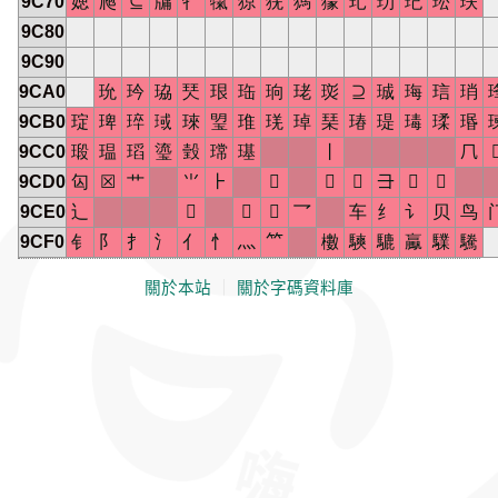
9C70
媤
爮
⊆
牗
牜
犔
猄
猐
獁
獴
玌
玏
玘
玜
玞
9C80
9C90
9CA0
玧
玪
珕
珡
珢
珤
珦
珯
珳
⊇
珹
珻
琂
琑
9CB0
琔
琕
琗
琙
琜
琞
琟
琷
琸
琹
瑃
瑅
瑇
瑈
瑉
9CC0
瑖
瑥
瑫
瑬
瑴
瑺
璂
丨
⺇
9CD0
匃
☒
艹
⺌
⺊



⺕


9CE0
辶



乛
车
纟
讠
贝
鸟
9CF0
钅
阝
扌
氵
亻
忄
灬
⺮
櫢
騻
騼
驘
驜
驣
關於本站
｜
關於字碼資料庫