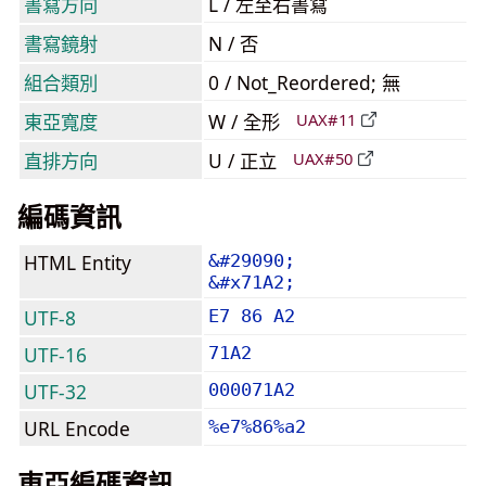
書寫方向
L / 左至右書寫
書寫鏡射
N / 否
組合類別
0 / Not_Reordered; 無
東亞寬度
W / 全形
UAX#11
直排方向
U / 正立
UAX#50
編碼資訊
HTML Entity
&#29090;
&#x71A2;
UTF-8
E7 86 A2
UTF-16
71A2
UTF-32
000071A2
URL Encode
%e7%86%a2
東亞編碼資訊