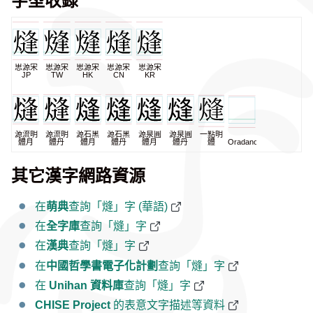
思源宋
思源宋
思源宋
思源宋
思源宋
JP
TW
HK
CN
KR
源流明
源流明
源石黑
源石黑
源泉圓
源泉圓
一點明
體月
體丹
體月
體丹
體月
體丹
體
Oradano
其它漢字網路資源
在
萌典
查詢「熢」字 (華語)
在
全字庫
查詢「熢」字
在
漢典
查詢「熢」字
在
中國哲學書電子化計劃
查詢「熢」字
在
Unihan 資料庫
查詢「熢」字
CHISE Project
的表意文字描述等資料