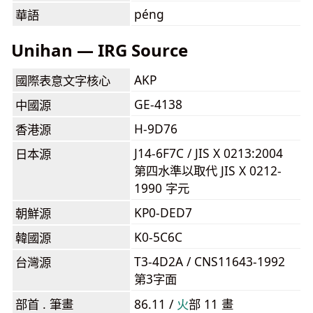
péng
華語
Unihan — IRG Source
AKP
國際表意文字核心
GE-4138
中國源
H-9D76
香港源
J14-6F7C / JIS X 0213:2004
日本源
第四水準以取代 JIS X 0212-
1990 字元
KP0-DED7
朝鮮源
K0-5C6C
韓國源
T3-4D2A / CNS11643-1992
台灣源
第3字面
部首 . 筆畫
86.11 /
⽕
部 11 畫