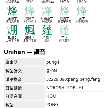
古僮字字典
其它
古僮字字典
入管正字
入管正字
烽
烽
烽
烽
烽
正體字
異體字
戶籍正字
異體字
正字
漢語大字典
JIS X 0212
戶籍文字
古僮字字典
台灣教育部
焩
煈
蓬
蓬
異體字
異體字
相關字
正字
古僮字字典
古僮字字典
其它
俗字叢考
Unihan — 讀音
pung4
廣東話
韓語諺文
봉:0N
32229.090:péng,bèng,fēng
漢語拼音
NOROSHI TOBUHI
日語訓讀
HOU
日語音讀
PONG
韓語