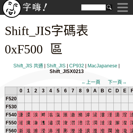
Shift_JIS字碼表
0xF500 區
Shift_JIS 共通
|
Shift_JIS
|
CP932
|
MacJapanese
|
Shift_JISX0213
←上一頁
下一頁→
0
1
2
3
4
5
6
7
8
9
A
B
C
D
E
F520
F530
F540
溓
溧
溴
溿
滃
滊
滙
漵
滫
滹
滻
漊
漌
漘
漥
F550
漼
𣽾
潒
潗
潚
潠
潨
澘
潽
澐
澖
澾
澟
澥
澯
F560
澵
濈
濉
濚
濞
濩
𤂖
濼
瀀
瀇
瀊
瀣
𤄃
瀹
瀺