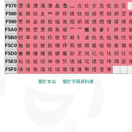
F570
灃
灇
灋
㶚
灔
灥
灩
灬
灮
灶
灾
炁
炆
炕
炗
F580
炻
𤇆
炟
炱
𤇾
烬
烊
烑
烓
烜
焃
焄
焆
焇
焈
F590
㷀
焯
焱
煐
煊
煓
煞
㷔
熖
熀
熛
熠
熢
熮
熯
F5A0
𤎼
燋
燓
燙
燜
爇
㸅
爫
爫
爴
爸
爹
丬
牂
牓
F5B0
牣
𤘩
牮
牯
牸
牿
犎
𤚥
犭
犮
犰
犱
狁
㹠
狌
F5C0
㹨
狳
狺
猇
猒
猘
猙
㺃
猹
猬
猱
猳
猽
獒
㺔
F5D0
獬
𤢖
獮
獯
獱
獷
玁
玅
玊
玔
玘
玜
玞
玥
玨
F5E0
玷
玹
玼
玿
珅
珋
珡
珧
珹
琓
珺
琁
琤
琱
琹
F5F0
瑀
瑃
瑍
瑒
瑝
瑱
璁
璅
璈
𤩍
璒
璗
璙
關於本站
｜
關於字碼資料庫