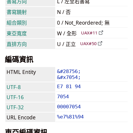
書寫方向
L / 左至右書寫
書寫鏡射
N / 否
組合類別
0 / Not_Reordered; 無
東亞寬度
W / 全形
UAX#11
直排方向
U / 正立
UAX#50
編碼資訊
HTML Entity
&#28756;
&#x7054;
UTF-8
E7 81 94
UTF-16
7054
UTF-32
00007054
URL Encode
%e7%81%94
東亞編碼資訊