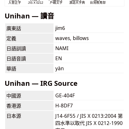
入管正字
JIS X 0212
戶籍文字
漢語大字典
台灣教育部
Unihan — 讀音
jim6
廣東話
waves, billows
定義
NAMI
日語訓讀
EN
日語音讀
yàn
華語
Unihan — IRG Source
GE-404F
中國源
H-8DF7
香港源
日本源
J14-6F55 / JIS X 0213:2004 第
四水準以取代 JIS X 0212-1990