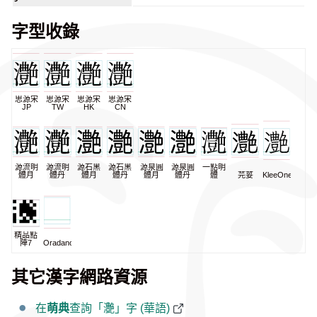
字型收錄
思源宋
思源宋
思源宋
思源宋
JP
TW
HK
CN
源流明
源流明
源石黑
源石黑
源泉圓
源泉圓
一點明
體月
體丹
體月
體丹
體月
體丹
體
芫荽
KleeOne
精品點
陣7
Oradano
其它漢字網路資源
在
萌典
查詢「灔」字 (華語)