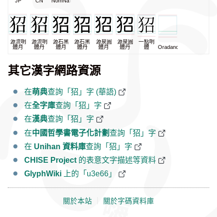
JP
CN
NomNaTong
源流明
源流明
源石黑
源石黑
源泉圓
源泉圓
一點明
體月
體丹
體月
體丹
體月
體丹
體
Oradano
其它漢字網路資源
在
萌典
查詢「㹦」字 (華語)
在
全字庫
查詢「㹦」字
在
漢典
查詢「㹦」字
在
中國哲學書電子化計劃
查詢「㹦」字
在
Unihan 資料庫
查詢「㹦」字
CHISE Project
的表意文字描述等資料
GlyphWiki
上的「u3e66」
關於本站
｜
關於字碼資料庫