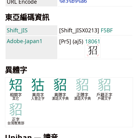
URL Encode
%e3%b9%a6
東亞編碼資訊
Shift_JIS
[Shift_JISX0213]
F5BF
Adobe-Japan1
[Pr5] (aj5)
18061
異體字
䂏
狜
貂
貂
貂
相關字
異用字
異體字
正體字
戶籍正字
其它
入管正字
漢語大字典
漢語大字典
戶籍文字
貂
正字
台灣教育部
Unihan — 讀音