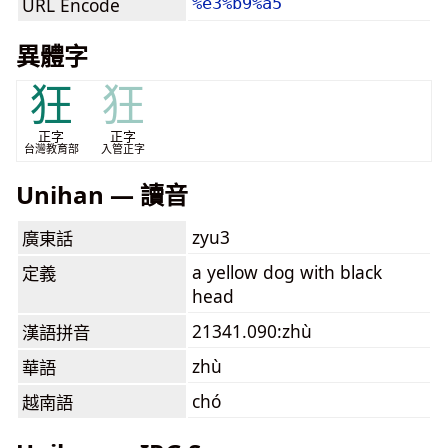
URL Encode
%e3%b9%a5
異體字
狂
狂
正字
正字
台灣教育部
入管正字
Unihan — 讀音
zyu3
廣東話
a yellow dog with black
定義
head
21341.090:zhù
漢語拼音
zhù
華語
chó
越南語