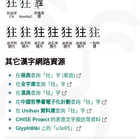
思源宋
崇羲篆
CN
NomNaTong
體
源流明
源流明
源石黑
源石黑
源泉圓
源泉圓
一點明
體月
體丹
體月
體丹
體月
體丹
體
其它漢字網路資源
在
萌典
查詢「㹥」字 (華語)
在
全字庫
查詢「㹥」字
在
漢典
查詢「㹥」字
在
中國哲學書電子化計劃
查詢「㹥」字
在
Unihan 資料庫
查詢「㹥」字
CHISE Project
的表意文字描述等資料
GlyphWiki
上的「u3e65」