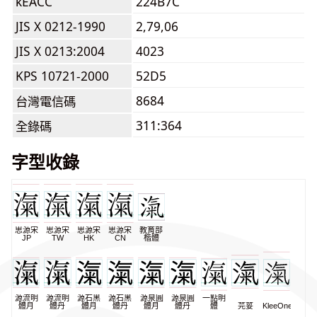
kEACC
224B7C
JIS X 0212-1990
2,79,06
JIS X 0213:2004
4023
KPS 10721-2000
52D5
8684
台灣電信碼
311:364
全錄碼
字型收錄
思源宋
思源宋
思源宋
思源宋
教育部
JP
TW
HK
CN
楷體
源流明
源流明
源石黑
源石黑
源泉圓
源泉圓
一點明
體月
體丹
體月
體丹
體月
體丹
體
芫荽
KleeOne