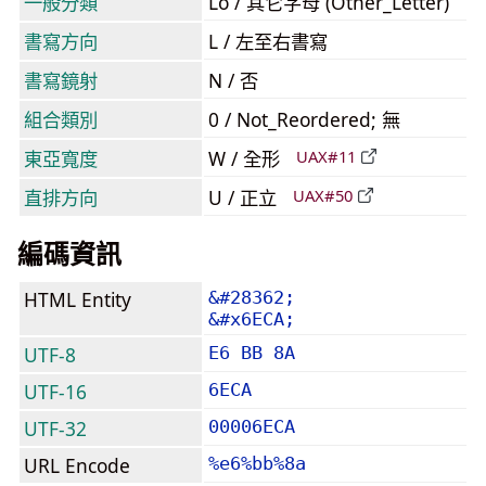
一般分類
Lo / 其它字母 (Other_Letter)
書寫方向
L / 左至右書寫
書寫鏡射
N / 否
組合類別
0 / Not_Reordered; 無
東亞寬度
W / 全形
UAX#11
直排方向
U / 正立
UAX#50
編碼資訊
HTML Entity
&#28362;
&#x6ECA;
UTF-8
E6 BB 8A
UTF-16
6ECA
UTF-32
00006ECA
URL Encode
%e6%bb%8a