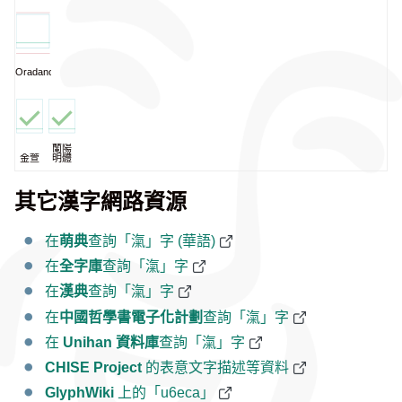
Oradano
蘭陽
金萱
明體
其它漢字網路資源
在
萌典
查詢「滊」字 (華語)
在
全字庫
查詢「滊」字
在
漢典
查詢「滊」字
在
中國哲學書電子化計劃
查詢「滊」字
在
Unihan 資料庫
查詢「滊」字
CHISE Project
的表意文字描述等資料
GlyphWiki
上的「u6eca」