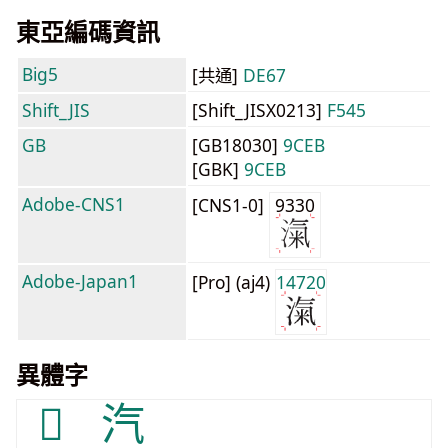
東亞編碼資訊
Big5
[共通]
DE67
Shift_JIS
[Shift_JISX0213]
F545
GB
[GB18030]
9CEB
[GBK]
9CEB
Adobe-CNS1
[CNS1-0]
9330
Adobe-Japan1
[Pro] (aj4)
14720
異體字
𭰑
汽