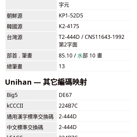
字元
KP1-52D5
朝鮮源
K2-4175
韓國源
T2-444D / CNS11643-1992
台灣源
第2字面
部首 . 筆畫
85.10 /
⽔
部 10 畫
13
總筆畫
Unihan — 其它編碼映射
Big5
DE67
kCCCII
224B7C
2-444D
通用漢字標準交換碼
2-444D
中文標準交換碼