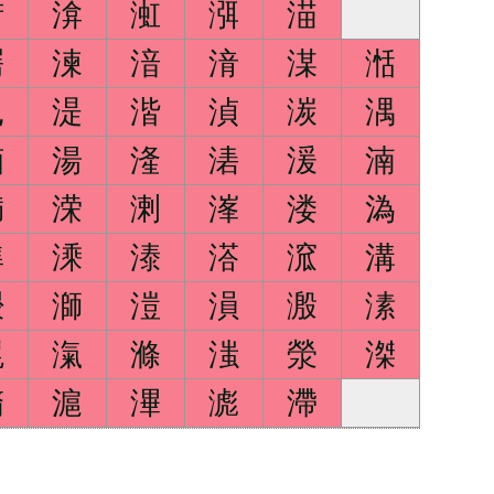
渮
渰
渱
渳
渵
湂
湅
湆
湇
湈
湉
湚
湜
湝
湞
湠
湡
湭
湯
湰
湱
湲
湳
満
溁
溂
溄
溇
溈
準
溗
溙
溚
溛
溝
溭
溮
溰
溳
溵
溸
滉
滊
滌
滍
滎
滐
滫
滬
滭
滮
滯