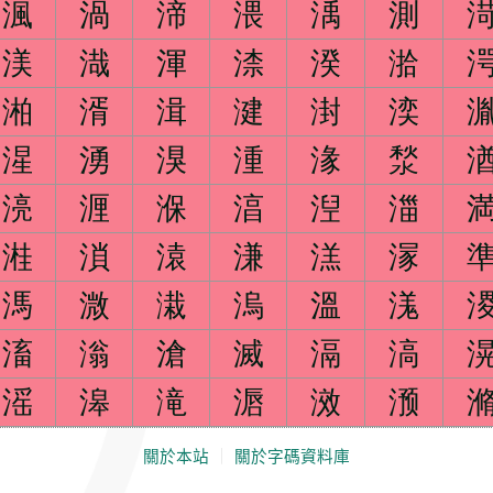
渢
渦
渧
渨
渪
測
渼
渽
渾
渿
湀
湁
湐
湑
湒
湕
湗
湙
湦
湧
湨
湩
湪
湬
湸
湹
湺
湻
湼
湽
溎
溑
溒
溓
溔
溕
溤
溦
溨
溩
溫
溬
滀
滃
滄
滅
滆
滈
滛
滜
滝
滣
滧
滪
關於本站
｜
關於字碼資料庫