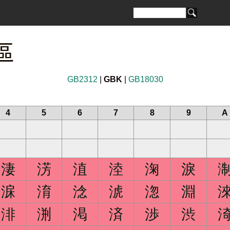
區
GB2312
|
GBK
|
GB18030
4
5
6
7
8
9
A
淒
淓
淔
淕
淗
淚
淭
淯
淰
淲
淴
淵
渄
渆
渇
済
渉
渋