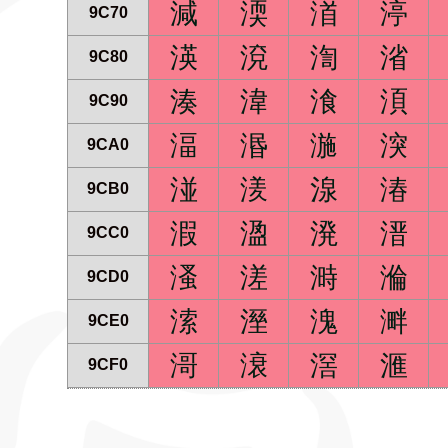
減
渜
渞
渟
9C70
渶
渷
渹
渻
9C80
湊
湋
湌
湏
9C90
湢
湣
湤
湥
9CA0
湴
湵
湶
湷
9CB0
溊
溋
溌
溍
9CC0
溞
溠
溡
溣
9CD0
溹
溼
溾
溿
9CE0
滒
滖
滘
滙
9CF0