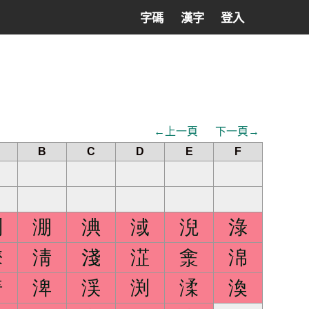
字碼
漢字
登入
←上一頁
下一頁→
B
C
D
E
F
淛
淜
淟
淢
淣
淥
淶
淸
淺
淽
淾
淿
渏
渒
渓
渕
渘
渙