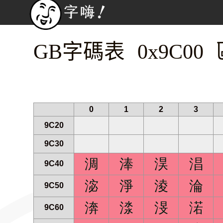
GB字碼表 0x9C00 
0
1
2
3
9C20
9C30
淍
淎
淏
淐
9C40
淧
淨
淩
淪
9C50
渀
渁
渂
渃
9C60