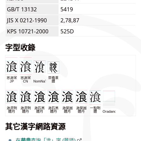
GB/T 13132
5419
JIS X 0212-1990
2,78,87
KPS 10721-2000
525D
字型收錄
思源宋
思源宋
崇羲篆
JP
CN
NomNaTong
體
源流明
源流明
源石黑
源石黑
源泉圓
源泉圓
一點明
體月
體丹
體月
體丹
體月
體丹
體
Oradano
其它漢字網路資源
在
萌典
查詢「湌」字 (華語)