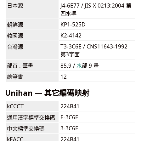
日本源
J4-6E77 / JIS X 0213:2004 第
四水準
KP1-525D
朝鮮源
K2-4142
韓國源
T3-3C6E / CNS11643-1992
台灣源
第3字面
部首 . 筆畫
85.9 /
⽔
部 9 畫
12
總筆畫
Unihan — 其它編碼映射
kCCCII
224B41
E-3C6E
通用漢字標準交換碼
3-3C6E
中文標準交換碼
kEACC
224B41