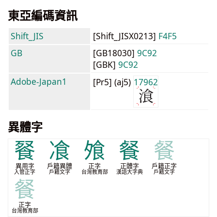
東亞編碼資訊
Shift_JIS
[Shift_JISX0213]
F4F5
GB
[GB18030]
9C92
[GBK]
9C92
Adobe-Japan1
[Pr5] (aj5)
17962
異體字
䬸
飡
飧
餐
餐
異用字
戶籍異體
正字
正體字
戶籍正字
入管正字
戶籍文字
台灣教育部
漢語大字典
戶籍文字
餐
正字
台灣教育部