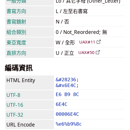
一般分類
Lo / 其它字母 (Other_Letter)
書寫方向
L / 左至右書寫
書寫鏡射
N / 否
組合類別
0 / Not_Reordered; 無
東亞寬度
W / 全形
UAX#11
直排方向
U / 正立
UAX#50
編碼資訊
HTML Entity
&#28236;
&#x6E4C;
UTF-8
E6 B9 8C
UTF-16
6E4C
UTF-32
00006E4C
URL Encode
%e6%b9%8c