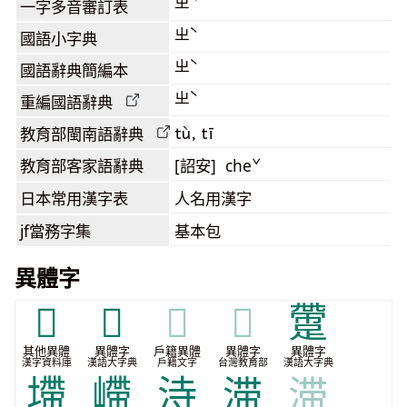
ㄓˋ
一字多音審訂表
ㄓˋ
國語小字典
ㄓˋ
國語辭典簡編本
ㄓˋ
重編國語辭典
tù, tī
教育部閩南語
辭典
教育部客家語
辭典
[詔安] cheˇ
日本常用漢字表
人名用漢字
jf當務字集
基本包
異體字
𣻉
𨘛
𨘛
𨘛
䠠
其他異體
異體字
戶籍異體
異體字
異體字
漢字資料庫
漢語大字典
戶籍文字
台灣教育部
漢語大字典
墆
嵽
洔
滞
滞