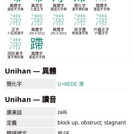
異體字
異用字
異體字
簡化字
簡體字
漢語大字典
入管正字
漢語大字典
漢字資料庫
漢語大字典
滞
滞
滞
滞
滞
正字
異體字
異體字
新字體
戶籍正字
人名用漢字
JIS X 0212
JIS X 0213
常用漢字表
戶籍文字
滞
蹛
同形異字
異體字
漢字資料庫
漢語大字典
Unihan — 異體
簡化字
U+6EDE 滞
Unihan — 讀音
zai6
廣東話
block up, obstruct; stagnant
定義
韓語諺文
체:0E