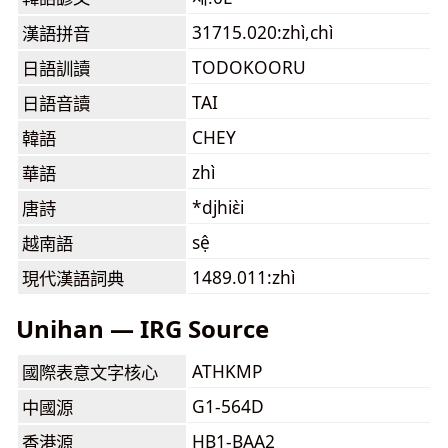
31715.020:zhì,chì
漢語拼音
TODOKOORU
日語訓讀
TAI
日語音讀
CHEY
韓語
zhì
華語
*djhiɛ̀i
唐詩
sệ
越南語
1489.011:zhì
現代漢語詞典
Unihan — IRG Source
ATHKMP
國際表意文字核心
G1-564D
中國源
HB1-BAA2
香港源