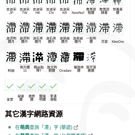
思源宋
思源宋
思源宋
思源宋
思源宋
教育部
教育部
崇羲篆
JP
TW
HK
CN
KR
NomNaTong
楷體
隸書
體
源流明
源流明
源石黑
源石黑
源泉圓
源泉圓
一點明
體月
體丹
體月
體丹
體月
體丹
體
芫荽
KleeOne
俐方體
精品點
匯文明
饅頭黑
辰宇落
粉圓
11
陣7
朝體
Oradano
體
雁體
凝書
激燃
蘭陽
李漢
金萱
體
體
明體
港楷
其它漢字網路資源
在
萌典
查詢「滯」字 (華語)