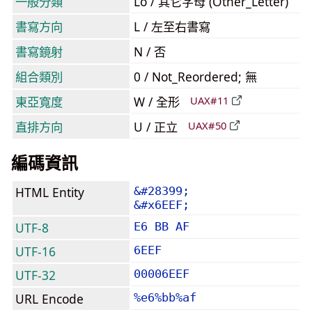
一般分類
Lo / 其它字母 (Other_Letter)
書寫方向
L / 左至右書寫
書寫鏡射
N / 否
組合類別
0 / Not_Reordered; 無
東亞寬度
W / 全形
UAX#11
直排方向
U / 正立
UAX#50
編碼資訊
HTML Entity
&#28399;
&#x6EEF;
UTF-8
E6 BB AF
UTF-16
6EEF
UTF-32
00006EEF
URL Encode
%e6%bb%af