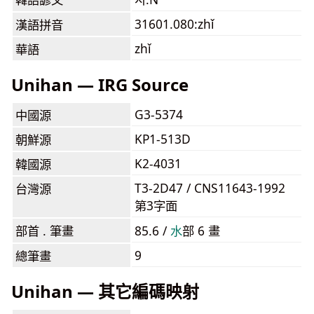
31601.080:zhǐ
漢語拼音
zhǐ
華語
Unihan — IRG Source
G3-5374
中國源
KP1-513D
朝鮮源
K2-4031
韓國源
T3-2D47 / CNS11643-1992
台灣源
第3字面
部首 . 筆畫
85.6 /
⽔
部 6 畫
9
總筆畫
Unihan — 其它編碼映射