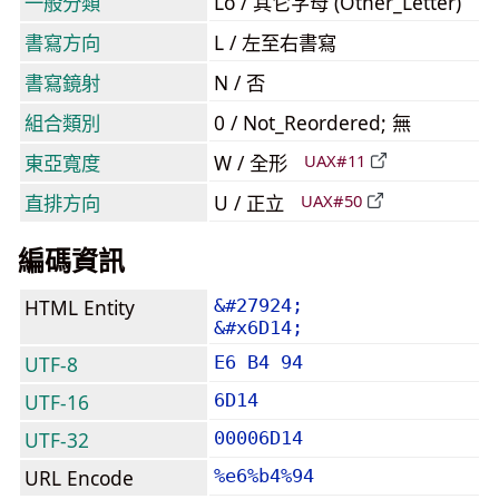
一般分類
Lo / 其它字母 (Other_Letter)
書寫方向
L / 左至右書寫
書寫鏡射
N / 否
組合類別
0 / Not_Reordered; 無
東亞寬度
W / 全形
UAX#11
直排方向
U / 正立
UAX#50
編碼資訊
HTML Entity
&#27924;
&#x6D14;
UTF-8
E6 B4 94
UTF-16
6D14
UTF-32
00006D14
URL Encode
%e6%b4%94