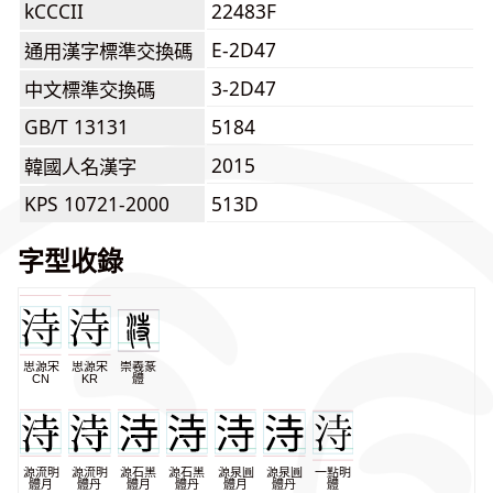
kCCCII
22483F
E-2D47
通用漢字標準交換碼
3-2D47
中文標準交換碼
GB/T 13131
5184
2015
韓國人名漢字
KPS 10721-2000
513D
字型收錄
思源宋
思源宋
崇羲篆
CN
KR
體
源流明
源流明
源石黑
源石黑
源泉圓
源泉圓
一點明
體月
體丹
體月
體丹
體月
體丹
體