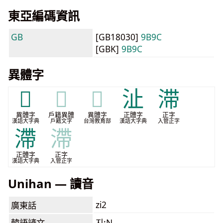
東亞編碼資訊
GB
[GB18030]
9B9C
[GBK]
9B9C
異體字
𣻞
𣻞
𣻞
沚
滞
異體字
戶籍異體
異體字
正體字
正字
漢語大字典
戶籍文字
台灣教育部
漢語大字典
入管正字
滯
滯
正體字
正字
漢語大字典
入管正字
Unihan — 讀音
zi2
廣東話
韓語諺文
지:N