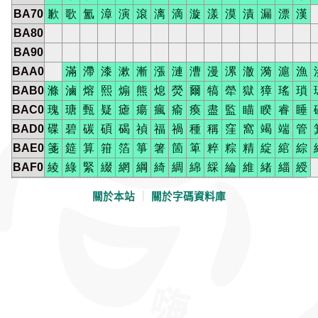
BA70
歉
歌
氳
漳
演
滾
漓
滴
漩
漾
漠
漬
漏
漂
漢
BA80
BA90
BAA0
滿
滯
漆
漱
漸
漲
漣
漕
漫
漯
澈
漪
滬
漁
BAB0
滌
滷
熔
熙
煽
熊
熄
熒
爾
犒
犖
獄
獐
瑤
瑣
BAC0
瑰
瑭
甄
疑
瘧
瘍
瘋
瘉
瘓
盡
監
瞄
睽
睿
睡
BAD0
碟
碧
碳
碩
碣
禎
福
禍
種
稱
窪
窩
竭
端
管
BAE0
箋
筵
算
箝
箔
箏
箸
箇
箄
粹
粽
精
綻
綰
綜
BAF0
綾
綠
緊
綴
網
綱
綺
綢
綿
綵
綸
維
緒
緇
綬
關於本站
｜
關於字碼資料庫