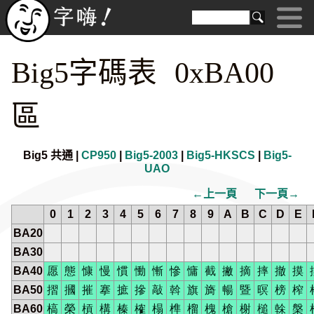
Big5字碼表 0xBA00
區
Big5 共通 |
CP950
|
Big5-2003
|
Big5-HKSCS
|
Big5-
UAO
←上一頁
下一頁→
0
1
2
3
4
5
6
7
8
9
A
B
C
D
E
BA20
BA30
BA40
愿
態
慷
慢
慣
慟
慚
慘
慵
截
撇
摘
摔
撤
摸
BA50
摺
摑
摧
搴
摭
摻
敲
斡
旗
旖
暢
暨
暝
榜
榨
BA60
槁
榮
槓
構
榛
榷
榻
榫
榴
槐
槍
榭
槌
榦
槃