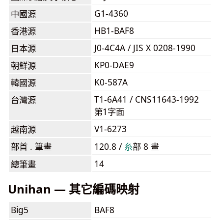
G1-4360
中國源
HB1-BAF8
香港源
J0-4C4A / JIS X 0208-1990
日本源
KP0-DAE9
朝鮮源
K0-587A
韓國源
T1-6A41 / CNS11643-1992
台灣源
第1字面
V1-6273
越南源
部首 . 筆畫
120.8 /
⽷
部 8 畫
14
總筆畫
Unihan — 其它編碼映射
Big5
BAF8