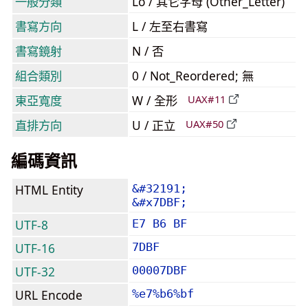
一般分類
Lo / 其它字母 (Other_Letter)
書寫方向
L / 左至右書寫
書寫鏡射
N / 否
組合類別
0 / Not_Reordered; 無
東亞寬度
W / 全形
UAX#11
直排方向
U / 正立
UAX#50
編碼資訊
HTML Entity
&#32191;
&#x7DBF;
UTF-8
E7 B6 BF
UTF-16
7DBF
UTF-32
00007DBF
URL Encode
%e7%b6%bf