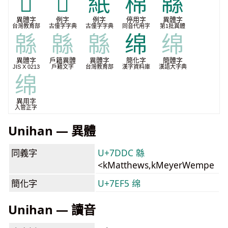
𤾜
𪜳
䋋
棉
緜
異體字
例字
例字
停用字
異體字
台灣教育部
古僮字字典
古僮字字典
同音代用字
第1批異體
緜
緜
緜
绵
绵
異體字
戶籍異體
異體字
簡化字
簡體字
JIS X 0213
戶籍文字
台灣教育部
漢字資料庫
漢語大字典
绵
異用字
入管正字
Unihan — 異體
同義字
U+7DDC 緜
<kMatthews,kMeyerWempe
簡化字
U+7EF5 绵
Unihan — 讀音