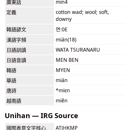
min4
廣東話
cotton wad; wool; soft,
定義
downy
韓語諺文
면:0E
mián(18)
漢語字頻
WATA TSURANARU
日語訓讀
MEN BEN
日語音讀
MYEN
韓語
mián
華語
*miɛn
唐詩
miên
越南語
Unihan — IRG Source
ATJHKMP
國際表意文字核心