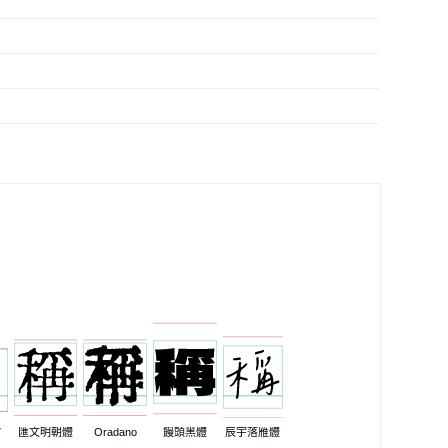
7
匯文明朝體
Oradano
饅頭黑體
辰宇落雁體