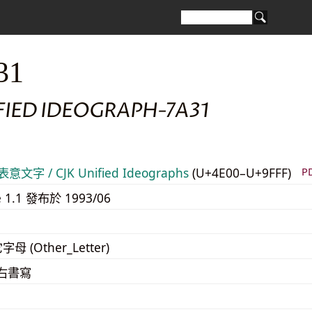
31
FIED IDEOGRAPH-7A31
意文字 / CJK Unified Ideographs
(U+4E00–U+9FFF)
P
e 1.1 發布於 1993/06
字母 (Other_Letter)
至右書寫