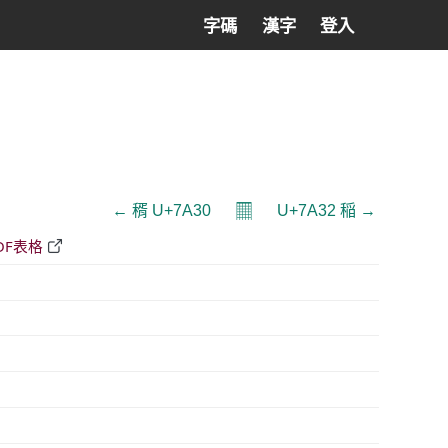
字碼
漢字
登入
𝄜
← 稰 U+7A30
U+7A32 稲 →
DF表格