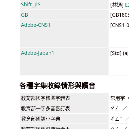
Shift_JIS
[共通]
E
GB
[GB180
Adobe-CNS1
[CNS1-
Adobe-Japan1
[Std] (a
各種字集收錄情形與讀音
教育部
國字標準字體表
常用字
教育部
一字多音審訂表
ㄔㄥ ／
教育部
國語小字典
ㄔㄥˋ 
教育部
國語辭典簡編本