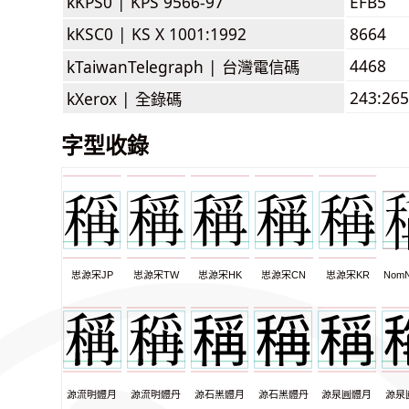
kKPS0 |
KPS 9566-97
EFB5
kKSC0 |
KS X 1001:1992
8664
4468
kTaiwanTelegraph |
台灣電信碼
243:265
kXerox |
全錄碼
字型收錄
思源宋JP
思源宋TW
思源宋HK
思源宋CN
思源宋KR
NomN
源流明體月
源流明體丹
源石黑體月
源石黑體丹
源泉圓體月
源泉