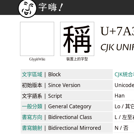
稱
U+7A
CJK UNI
GlyphWiki
裝置上的字型
文字區域
| Block
CJK統合表
初始版本
| Since Version
Unicod
Han
文字語系
| Script
一般分類
| General Category
Lo / 其它
書寫方向
| Bidirectional Class
L / 左
書寫鏡射
| Bidirectional Mirrored
N / 否