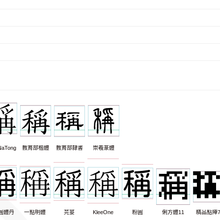
aTong
教育部楷體
教育部隸書
崇羲篆體
圓體丹
一點明體
芫荽
KleeOne
粉圓
俐方體11
精品點陣