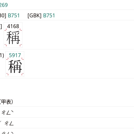
269
30]
B751
[GBK]
B751
0]
4168
j1)
5917
（甲表）
 ㄔㄥˋ
／ ㄔㄥ