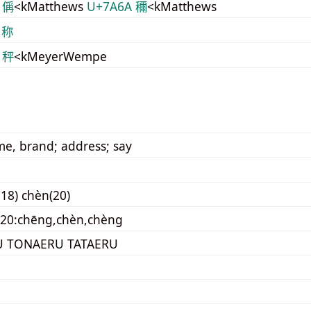
 偁
<kMatthews
U+7A6A 穪
<kMatthews
 称
 秤
<kMeyerWempe
ame, brand; address; say
18) chèn(20)
020:chēng,chèn,chèng
 TONAERU TATAERU