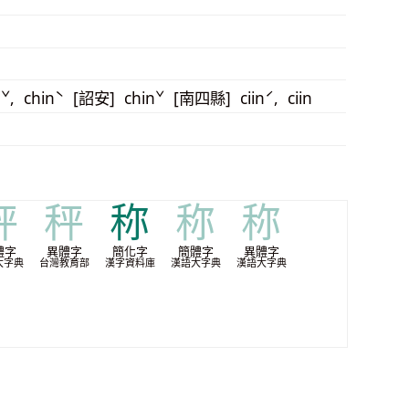
ˇ, chinˋ [詔安] chinˇ [南四縣] ciinˊ, ciin
秤
秤
称
称
称
體字
異體字
簡化字
簡體字
異體字
大字典
台灣教育部
漢字資料庫
漢語大字典
漢語大字典