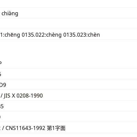
 chiə̀ng
1:chēng 0135.022:chèng 0135.023:chèn
P
6
D9
 / JIS X 0208-1990
B5
0
2 / CNS11643-1992 第1字面