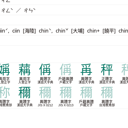
 ㄔㄥˋ
 ㄔㄥˋ ／ ㄔㄣˋ
iinˊ, ciin [海陸] chinˋ, chinˇ [大埔] chin+ [饒平] chin
㛵
䕝
偁
偁
爯
秤
異用字
異用字
異體字
戶籍異體
異體字
正體字
異
入管正字
入管正字
漢語大字典
戶籍文字
漢語大字典
漢語大字典
漢語
称
穪
穪
穪
穪
穪
異體字
異體字
異體字
異體字
戶籍異體
異體字
灣教育部
漢語大字典
JIS X 0212
JIS X 0213
戶籍文字
台灣教育部