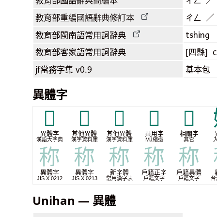
ㄔㄥ ／
教育部
重編國語辭典
修訂本
ㄔㄥ ／
tshing
教育部閩南語
常用詞
辭典
教育部客家語
常用詞
辭典
[四縣] c
jf當務字集
v0.9
基本包
異體字
𥟋
𬓭
𬓴
𮃎
𰟾
異體字
其他異體
其他異體
異用字
相關字
漢語大字典
漢字資料庫
漢字資料庫
MJ縮退
其它
称
称
称
称
称
異體字
異體字
新字體
戶籍正字
戶籍異體
JIS X 0212
JIS X 0213
常用漢字表
戶籍文字
戶籍文字
台
Unihan — 異體