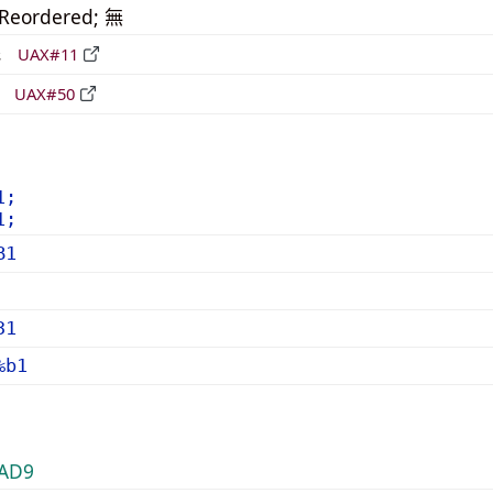
_Reordered; 無
形
UAX#11
立
UAX#50
1;
1;
B1
31
%b1
AD9