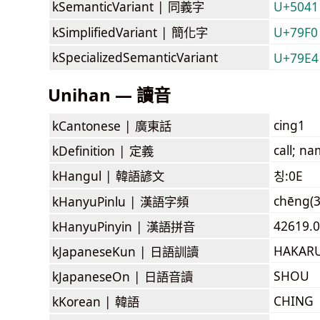
kSemanticVariant |
同義字
U+5041
kSimplifiedVariant |
簡化字
U+79F0
kSpecializedSemanticVariant
U+79E4
Unihan — 讀音
cing1
kCantonese |
廣東話
call; n
kDefinition |
定義
kHangul |
韓語諺文
칭:0E
chēng(3
kHanyuPinlu |
漢語字頻
42619.
kHanyuPinyin |
漢語拼音
HAKARU
kJapaneseKun |
日語訓讀
SHOU
kJapaneseOn |
日語音讀
CHING
kKorean |
韓語