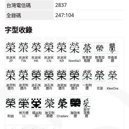
2837
台灣電信碼
247:104
全錄碼
字型收錄
思源宋
思源宋
思源宋
思源宋
思源宋
教育部
教育部
崇羲篆
JP
TW
HK
CN
KR
NomNaTong
楷體
隸書
體
源流明
源流明
源石黑
源石黑
源泉圓
源泉圓
一點明
體月
體丹
體月
體丹
體月
體丹
體
芫荽
KleeOne
辰宇
俐方體
精品點
匯文明
饅頭黑
落雁
粉圓
11
陣7
朝體
Oradano
體
體