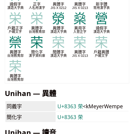
通假字
正字
異體字
異體字
新字體
漢語大字典
人名用漢字
JIS X 0212
JIS X 0213
常用漢字表
栄
栄
滎
燊
營
戶籍正字
異體字
異體字
異用字
通假字
戶籍文字
台灣教育部
漢語大字典
入管正字
漢語大字典
禜
荣
荣
荣
荣
異體字
簡化字
簡體字
異體字
戶籍異體
台灣教育部
漢字資料庫
漢語大字典
JIS X 0213
戶籍文字
荣
異體字
台灣教育部
Unihan — 異體
同義字
U+8363 荣
<kMeyerWempe
簡化字
U+8363 荣
Unihan — 讀音