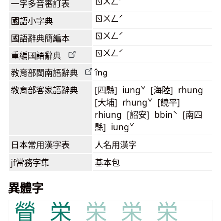
ㄖㄨㄥˊ
一字多音審訂表
ㄖㄨㄥˊ
國語小字典
ㄖㄨㄥˊ
國語辭典簡編本
ㄖㄨㄥˊ
重編國語辭典
îng
教育部閩南語
辭典
教育部客家語
辭典
[四縣] iungˇ [海陸] rhung
[大埔] rhungˇ [饒平]
rhiung [詔安] bbinˋ [南四
縣] iungˇ
日本常用漢字表
人名用漢字
jf當務字集
基本包
異體字
䁝
栄
栄
栄
栄