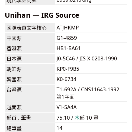
現代漢語詞典
Unihan — IRG Source
ATJHKMP
國際表意文字核心
G1-4859
中國源
HB1-BA61
香港源
J0-5C46 / JIS X 0208-1990
日本源
KP0-F9B5
朝鮮源
K0-6734
韓國源
T1-692A / CNS11643-1992
台灣源
第1字面
V1-5A4A
越南源
部首 . 筆畫
75.10 /
⽊
部 10 畫
14
總筆畫