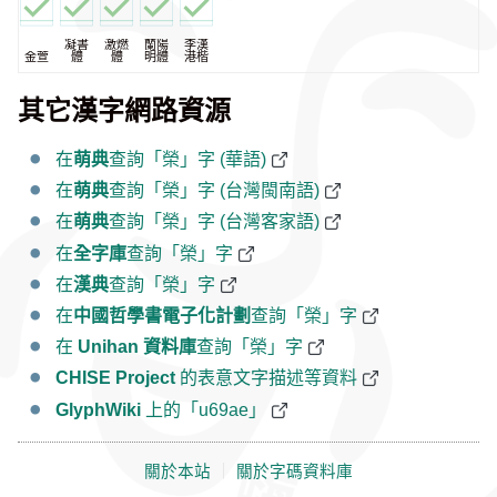
凝書
激燃
蘭陽
李漢
金萱
體
體
明體
港楷
其它漢字網路資源
在
萌典
查詢「榮」字 (華語)
在
萌典
查詢「榮」字 (台灣閩南語)
在
萌典
查詢「榮」字 (台灣客家語)
在
全字庫
查詢「榮」字
在
漢典
查詢「榮」字
在
中國哲學書電子化計劃
查詢「榮」字
在
Unihan 資料庫
查詢「榮」字
CHISE Project
的表意文字描述等資料
GlyphWiki
上的「u69ae」
關於本站
｜
關於字碼資料庫