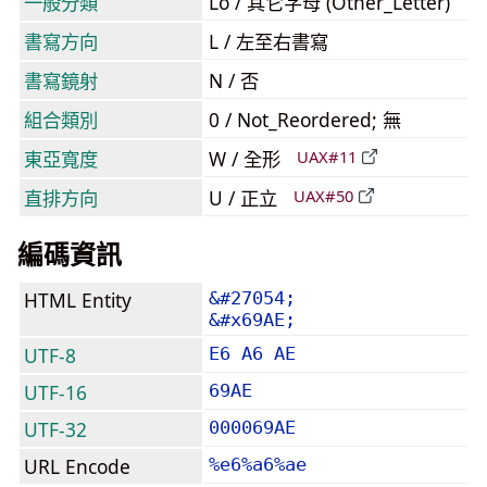
一般分類
Lo / 其它字母 (Other_Letter)
書寫方向
L / 左至右書寫
書寫鏡射
N / 否
組合類別
0 / Not_Reordered; 無
東亞寬度
W / 全形
UAX#11
直排方向
U / 正立
UAX#50
編碼資訊
HTML Entity
&#27054;
&#x69AE;
UTF-8
E6 A6 AE
UTF-16
69AE
UTF-32
000069AE
URL Encode
%e6%a6%ae