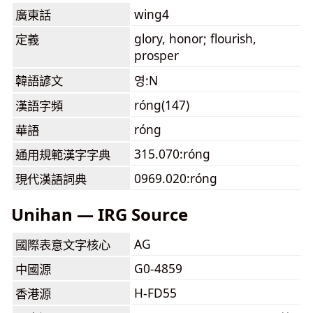
wing4
廣東話
glory, honor; flourish,
定義
prosper
韓語諺文
영:N
róng(147)
漢語字頻
róng
華語
315.070:róng
通用規範漢字字典
0969.020:róng
現代漢語詞典
Unihan — IRG Source
AG
國際表意文字核心
G0-4859
中國源
H-FD55
香港源