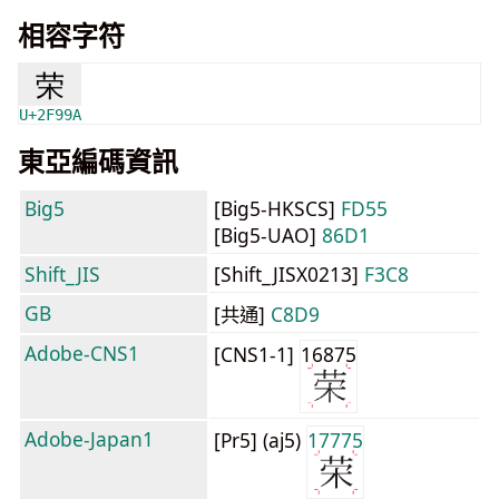
相容字符
荣
U+2F99A
東亞編碼資訊
Big5
[Big5-HKSCS]
FD55
[Big5-UAO]
86D1
Shift_JIS
[Shift_JISX0213]
F3C8
GB
[共通]
C8D9
Adobe-CNS1
[CNS1-1]
16875
Adobe-Japan1
[Pr5] (aj5)
17775