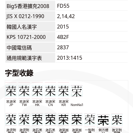
FD55
Big5香港擴充2008
JIS X 0212-1990
2,14,42
2015
韓國人名漢字
KPS 10721-2000
4B2F
2837
中國電信碼
2013:1415
通用規範漢字表
字型收錄
思源宋
思源宋
思源宋
思源宋
思源宋
JP
TW
HK
CN
KR
NomNaTong
源流明
源流明
源石黑
源石黑
源泉圓
源泉圓
一點明
俐方體
匯文明