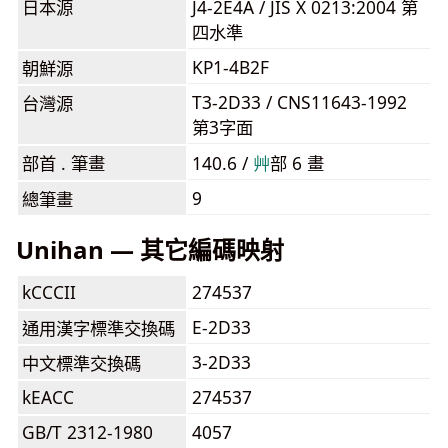
日本源
J4-2E4A / JIS X 0213:2004 第
四水準
KP1-4B2F
朝鮮源
T3-2D33 / CNS11643-1992
台灣源
第3字面
部首 . 筆畫
140.6 /
⾋
部 6 畫
9
總筆畫
Unihan — 其它編碼映射
kCCCII
274537
E-2D33
通用漢字標準交換碼
3-2D33
中文標準交換碼
kEACC
274537
GB/T 2312-1980
4057