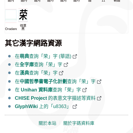
體月
體丹
體月
體丹
體月
體丹
體
11
朝體
得意
Oradano
黑
其它漢字網路資源
在
萌典
查詢「荣」字 (華語)
在
全字庫
查詢「荣」字
在
漢典
查詢「荣」字
在
中國哲學書電子化計劃
查詢「荣」字
在
Unihan 資料庫
查詢「荣」字
CHISE Project
的表意文字描述等資料
GlyphWiki
上的「u8363」
關於本站
｜
關於字碼資料庫