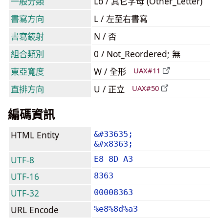
一般分類
Lo / 其它字母 (Other_Letter)
書寫方向
L / 左至右書寫
書寫鏡射
N / 否
組合類別
0 / Not_Reordered; 無
東亞寬度
W / 全形
UAX#11
直排方向
U / 正立
UAX#50
編碼資訊
HTML Entity
&#33635;
&#x8363;
UTF-8
E8 8D A3
UTF-16
8363
UTF-32
00008363
URL Encode
%e8%8d%a3