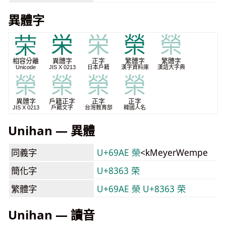
異體字
荣
栄
栄
榮
榮
相容分離
異體字
正字
繁體字
繁體字
Unicode
JIS X 0213
日本戶籍
漢字資料庫
漢語大字典
榮
榮
榮
榮
異體字
戶籍正字
正字
正字
JIS X 0213
戶籍文字
台灣教育部
韓國人名
Unihan — 異體
同義字
U+69AE 榮
<kMeyerWempe
簡化字
U+8363 荣
繁體字
U+69AE 榮
U+8363 荣
Unihan — 讀音