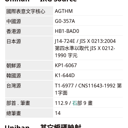
AGTHM
國際表意文字核心
G0-357A
中國源
HB1-BAD0
香港源
J14-724E / JIS X 0213:2004
日本源
第四水準以取代 JIS X 0212-
1990 字元
KP1-6067
朝鮮源
K1-644D
韓國源
台灣源
T1-6977 / CNS11643-1992 第
1字面
部首 . 筆畫
112.9 /
⽯
部 9 畫
14
總筆畫
Unihan — 其它編碼映射