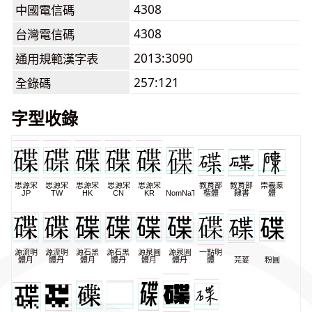
4308
中國電信碼
4308
台灣電信碼
2013:3090
通用規範漢字表
257:121
全錄碼
字型收錄
思源宋
思源宋
思源宋
思源宋
思源宋
教育部
教育部
崇羲篆
JP
TW
HK
CN
KR
NomNaTong
楷體
隸書
體
源流明
源流明
源石黑
源石黑
源泉圓
源泉圓
一點明
體月
體丹
體月
體丹
體月
體丹
體
芫荽
粉圓