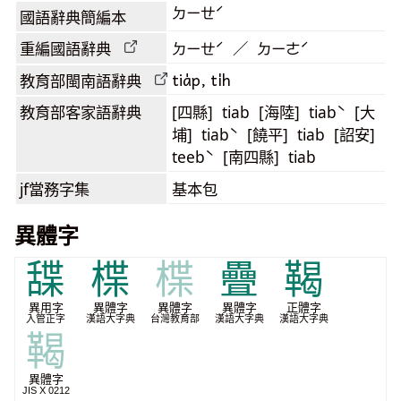
ㄉㄧㄝˊ
國語辭典簡編本
重編國語辭典
ㄉㄧㄝˊ ／ ㄉㄧㄜˊ
tia̍p, ti̍h
教育部閩南語
辭典
教育部客家語
辭典
[四縣] tiab [海陸] tiabˋ [大
埔] tiabˋ [饒平] tiab [詔安]
teebˋ [南四縣] tiab
jf當務字集
基本包
異體字
䑜
楪
楪
疊
鞨
異用字
異體字
異體字
異體字
正體字
入管正字
漢語大字典
台灣教育部
漢語大字典
漢語大字典
鞨
異體字
JIS X 0212