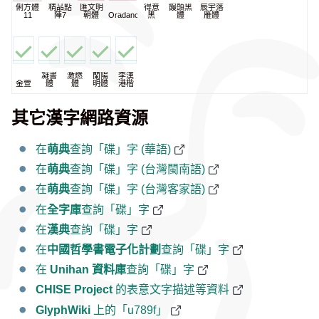
俐方體
精品點
匯文明
得意
饅頭黑
辰宇落
11
陣7
朝體
Oradano
黑
體
雁體
凝書
激燃
蘭陽
李漢
金萱
體
體
明體
港楷
其它漢字網路資源
在
萌典
查詢「碟」字 (華語)
在
萌典
查詢「碟」字 (台灣閩南語)
在
萌典
查詢「碟」字 (台灣客家語)
在
全字庫
查詢「碟」字
在
漢典
查詢「碟」字
在
中國哲學書電子化計劃
查詢「碟」字
在
Unihan 資料庫
查詢「碟」字
CHISE Project
的表意文字描述等資料
GlyphWiki
上的「u789f」