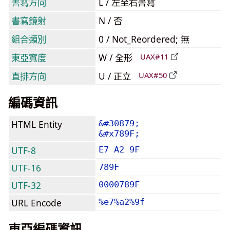
書寫方向
L / 左至右書寫
書寫鏡射
N / 否
組合類別
0 / Not_Reordered; 無
東亞寬度
W / 全形
UAX#11
直排方向
U / 正立
UAX#50
編碼資訊
HTML Entity
&#30879;
&#x789F;
UTF-8
E7 A2 9F
UTF-16
789F
UTF-32
0000789F
URL Encode
%e7%a2%9f
東亞編碼資訊