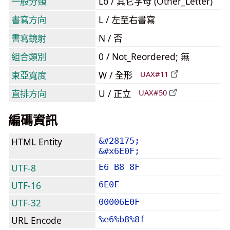
一般分類
Lo / 其它字母 (Other_Letter)
書寫方向
L / 左至右書寫
書寫鏡射
N / 否
組合類別
0 / Not_Reordered; 無
東亞寬度
W / 全形
UAX#11
直排方向
U / 正立
UAX#50
編碼資訊
HTML Entity
&#28175;
&#x6E0F;
UTF-8
E6 B8 8F
UTF-16
6E0F
UTF-32
00006E0F
URL Encode
%e6%b8%8f