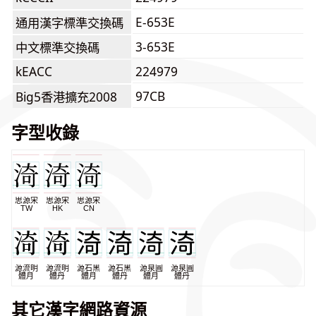
E-653E
通用漢字標準交換碼
3-653E
中文標準交換碼
kEACC
224979
97CB
Big5香港擴充2008
字型收錄
思源宋
思源宋
思源宋
TW
HK
CN
源流明
源流明
源石黑
源石黑
源泉圓
源泉圓
體月
體丹
體月
體丹
體月
體丹
其它漢字網路資源