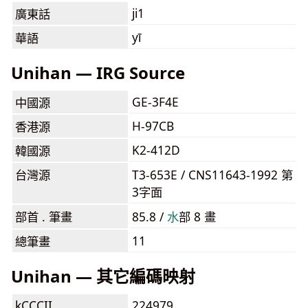
ji1
廣東話
yī
華語
Unihan — IRG Source
GE-3F4E
中國源
H-97CB
香港源
K2-412D
韓國源
台灣源
T3-653E / CNS11643-1992 第
3字面
部首 . 筆畫
85.8 /
⽔
部 8 畫
11
總筆畫
Unihan — 其它編碼映射
kCCCII
224979