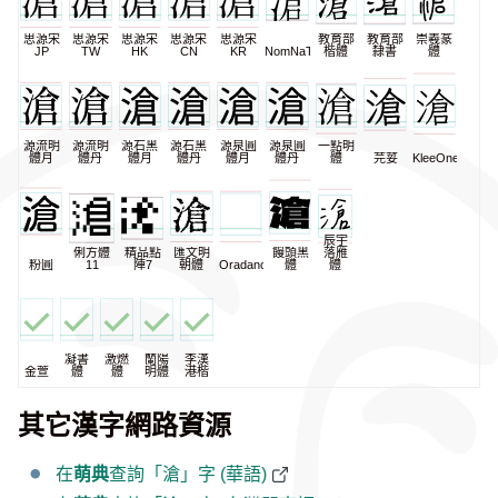
思源宋
思源宋
思源宋
思源宋
思源宋
教育部
教育部
崇羲篆
JP
TW
HK
CN
KR
NomNaTong
楷體
隸書
體
源流明
源流明
源石黑
源石黑
源泉圓
源泉圓
一點明
體月
體丹
體月
體丹
體月
體丹
體
芫荽
KleeOne
辰宇
俐方體
精品點
匯文明
饅頭黑
落雁
粉圓
11
陣7
朝體
Oradano
體
體
凝書
激燃
蘭陽
李漢
金萱
體
體
明體
港楷
其它漢字網路資源
在
萌典
查詢「滄」字 (華語)