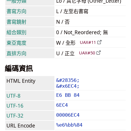
一般分類
Lo / 其它字母 (Other_Letter)
書寫方向
L / 左至右書寫
書寫鏡射
N / 否
組合類別
0 / Not_Reordered; 無
東亞寬度
W / 全形
UAX#11
直排方向
U / 正立
UAX#50
編碼資訊
HTML Entity
&#28356;
&#x6EC4;
UTF-8
E6 BB 84
UTF-16
6EC4
UTF-32
00006EC4
URL Encode
%e6%bb%84