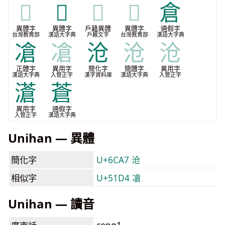
𣶟
𤀅
𤀅
𤀅
倉
異體字
異體字
戶籍異體
異體字
通假字
台灣教育部
漢語大字典
戶籍文字
台灣教育部
漢語大字典
凔
凔
沧
沧
沧
正體字
異用字
簡化字
簡體字
異用字
漢語大字典
入管正字
漢字資料庫
漢語大字典
入管正字
濸
蒼
異用字
通假字
入管正字
漢語大字典
Unihan — 異體
簡化字
U+6CA7 沧
相似字
U+51D4 凔
Unihan — 讀音