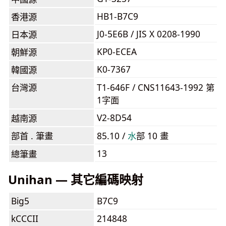
HB1-B7C9
香港源
J0-5E6B / JIS X 0208-1990
日本源
KP0-ECEA
朝鮮源
K0-7367
韓國源
台灣源
T1-646F / CNS11643-1992 第
1字面
V2-8D54
越南源
部首 . 筆畫
85.10 /
⽔
部 10 畫
13
總筆畫
Unihan — 其它編碼映射
Big5
B7C9
kCCCII
214848