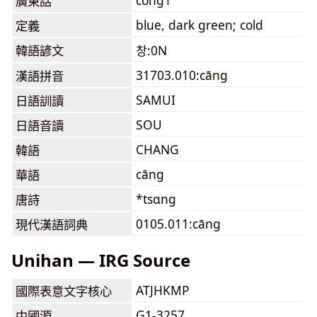
cong1
廣東話
blue, dark green; cold
定義
韓語諺文
창:0N
31703.010:cāng
漢語拼音
SAMUI
日語訓讀
SOU
日語音讀
CHANG
韓語
cāng
華語
*tsɑng
唐詩
0105.011:cāng
現代漢語詞典
Unihan — IRG Source
ATJHKMP
國際表意文字核心
G1-3257
中國源