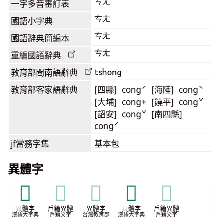
ㄘㄤ
一字多音審訂表
ㄘㄤ
國語小字典
ㄘㄤ
國語辭典簡編本
ㄘㄤ
重編國語辭典
tshong
教育部閩南語
辭典
教育部客家語
辭典
[四縣] congˊ [海陸] congˋ
[大埔] cong+ [饒平] congˇ
[詔安] congˇ [南四縣]
congˊ
jf當務字集
基本包
異體字
𣳁
𣳁
𣳁
𣶟
𣶟
異體字
戶籍異體
異體字
異體字
戶籍異體
漢語大字典
戶籍文字
台灣教育部
漢語大字典
戶籍文字