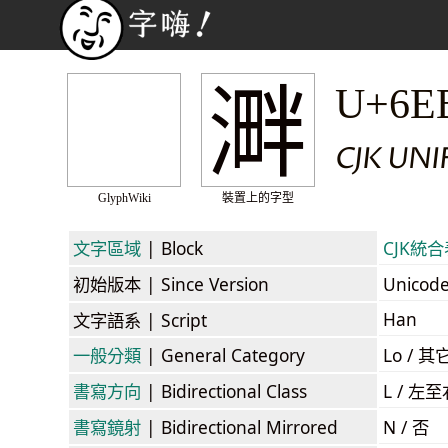
溿
U+6E
CJK UNI
GlyphWiki
裝置上的字型
文字區域
| Block
CJK統合表
初始版本
| Since Version
Unicod
Han
文字語系
| Script
一般分類
| General Category
Lo / 其它
書寫方向
| Bidirectional Class
L / 左
書寫鏡射
| Bidirectional Mirrored
N / 否