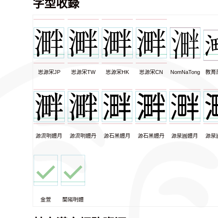
字型收錄
思源宋JP
思源宋TW
思源宋HK
思源宋CN
NomNaTong
教育
源流明體月
源流明體丹
源石黑體月
源石黑體丹
源泉圓體月
源泉
金萱
蘭陽明體