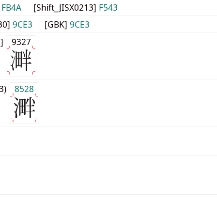
]
FB4A
[Shift_JISX0213]
F543
30]
9CE3
[GBK]
9CE3
0]
9327
j3)
8528