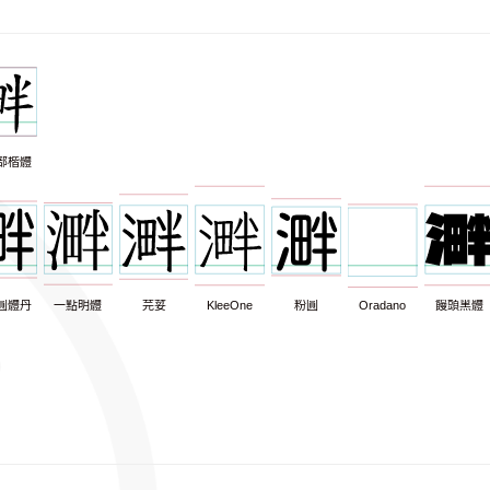
部楷體
圓體丹
一點明體
芫荽
KleeOne
粉圓
Oradano
饅頭黑體