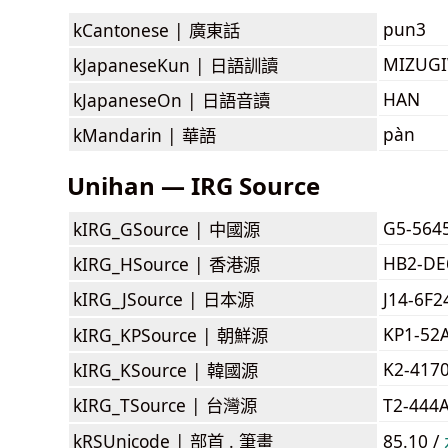
pun3
kCantonese |
廣東話
MIZUG
kJapaneseKun |
日語訓讀
HAN
kJapaneseOn |
日語音讀
pàn
kMandarin |
華語
Unihan — IRG Source
G5-564
kIRG_GSource |
中國源
HB2-DE
kIRG_HSource |
香港源
kIRG_JSource |
日本源
J14-6F
KP1-52
kIRG_KPSource |
朝鮮源
K2-417
kIRG_KSource |
韓國源
kIRG_TSource |
台灣源
T2-444
kRSUnicode |
部首 . 筆畫
85.10 /