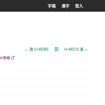
字碼
漢字
登入
𝄜
← 溾 U+6EBE
U+6EC0 滀 →
DF表格