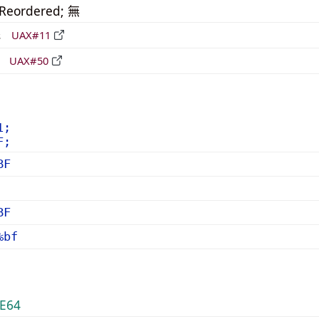
_Reordered; 無
形
UAX#11
立
UAX#50
1;
F;
BF
BF
%bf
E64