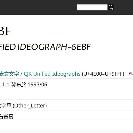
BF
FIED IDEOGRAPH-6EBF
意文字 / CJK Unified Ideographs
(U+4E00–U+9FFF)
P
e 1.1 發布於 1993/06
字母 (Other_Letter)
至右書寫