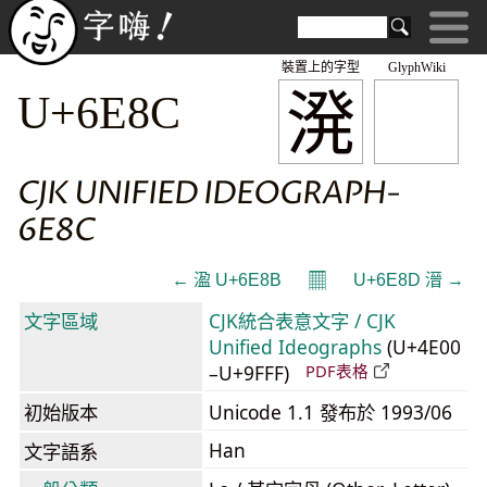
裝置上的字型
GlyphWiki
溌
U+6E8C
CJK UNIFIED IDEOGRAPH-
6E8C
𝄜
← 溋 U+6E8B
U+6E8D 溍 →
文字區域
CJK統合表意文字 / CJK
Unified Ideographs
(U+4E00
–U+9FFF)
PDF表格
初始版本
Unicode 1.1 發布於 1993/06
Han
文字語系