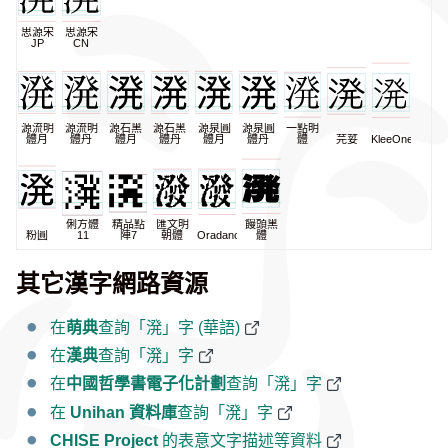
思源宋
思源宋
JP
CN
源流明
源流明
源石黑
源石黑
源泉圓
源泉圓
一點明
體月
體丹
體月
體丹
體月
體丹
體
芫荽
KleeOne
俐方體
精品點
匯文明
饅頭黑
粉圓
11
陣7
朝體
Oradano
體
其它漢字網路資源
在
萌典
查詢「溌」字 (華語)
在
漢典
查詢「溌」字
在
中國哲學書電子化計劃
查詢「溌」字
在
Unihan 資料庫
查詢「溌」字
CHISE Project
的表意文字描述等資料