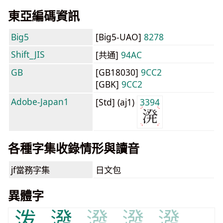
東亞編碼資訊
Big5
[Big5-UAO]
8278
Shift_JIS
[共通]
94AC
GB
[GB18030]
9CC2
[GBK]
9CC2
Adobe-Japan1
[Std] (aj1)
3394
各種字集收錄情形與讀音
jf當務字集
日文包
異體字
泼
潑
潑
潑
潑