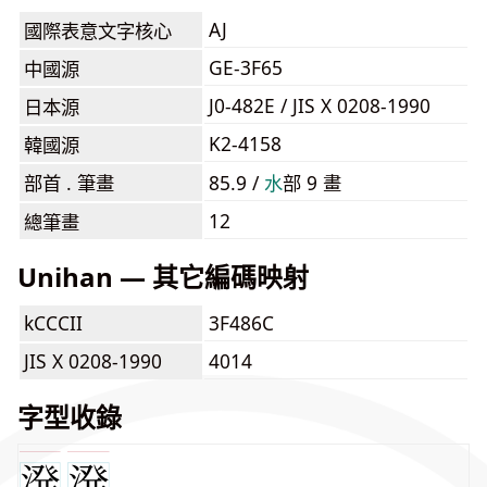
AJ
國際表意文字核心
GE-3F65
中國源
J0-482E / JIS X 0208-1990
日本源
K2-4158
韓國源
部首 . 筆畫
85.9 /
⽔
部 9 畫
12
總筆畫
Unihan — 其它編碼映射
kCCCII
3F486C
JIS X 0208-1990
4014
字型收錄