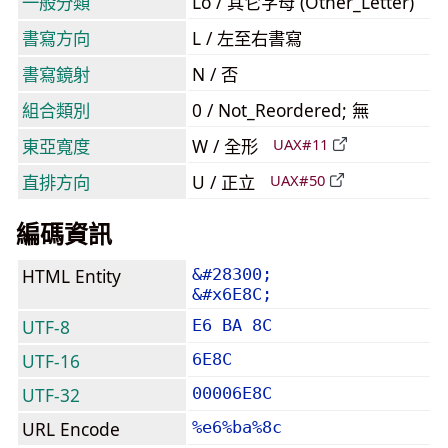
一般分類
Lo / 其它字母 (Other_Letter)
書寫方向
L / 左至右書寫
書寫鏡射
N / 否
組合類別
0 / Not_Reordered; 無
東亞寬度
W / 全形
UAX#11
直排方向
U / 正立
UAX#50
編碼資訊
HTML Entity
&#28300;
&#x6E8C;
UTF-8
E6 BA 8C
UTF-16
6E8C
UTF-32
00006E8C
URL Encode
%e6%ba%8c