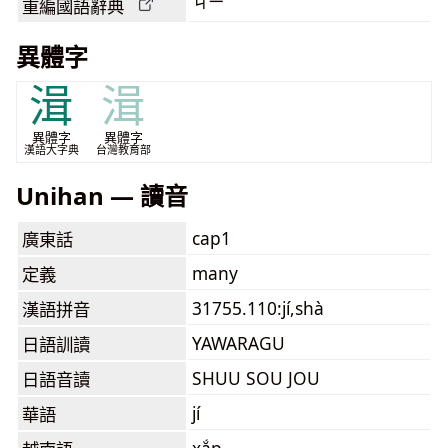
ㄐㄧˊ
重編國語辭典
異體字
湒
湒
異體字
異體字
漢語大字典
台灣教育部
Unihan — 讀音
cap1
廣東話
many
定義
31755.110:jí,shà
漢語拼音
YAWARAGU
日語訓讀
SHUU SOU JOU
日語音讀
jí
華語