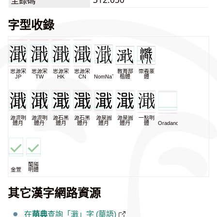
全錄碼
字型收錄
思源宋
思源宋
思源宋
思源宋
教育部
崇羲篆
JP
TW
HK
CN
NomNaTong
楷體
體
源流明
源流明
源石黑
源石黑
源泉圓
源泉圓
一點明
體月
體丹
體月
體丹
體月
體丹
體
Oradano
蘭陽
金萱
明體
其它漢字網路資源
在
萌典
查詢「濈」字 (華語)