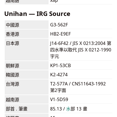
xắp
越南語
Unihan — IRG Source
G3-562F
中國源
HB2-E9EF
香港源
日本源
J14-6F42 / JIS X 0213:2004 第
四水準以取代 JIS X 0212-1990
字元
KP1-53CB
朝鮮源
K2-4274
韓國源
T2-577A / CNS11643-1992
台灣源
第2字面
V1-5D59
越南源
部首 . 筆畫
85.13 /
⽔
部 13 畫