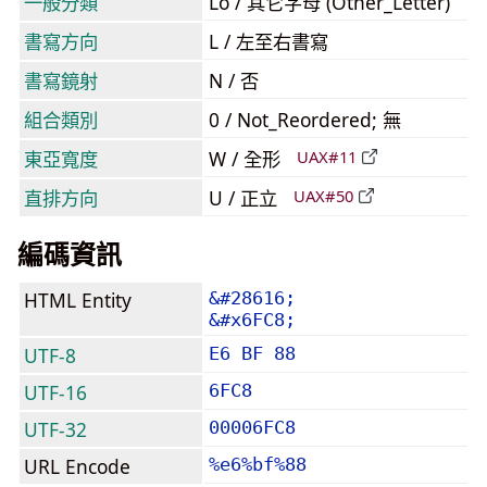
一般分類
Lo / 其它字母 (Other_Letter)
書寫方向
L / 左至右書寫
書寫鏡射
N / 否
組合類別
0 / Not_Reordered; 無
東亞寬度
W / 全形
UAX#11
直排方向
U / 正立
UAX#50
編碼資訊
HTML Entity
&#28616;
&#x6FC8;
UTF-8
E6 BF 88
UTF-16
6FC8
UTF-32
00006FC8
URL Encode
%e6%bf%88